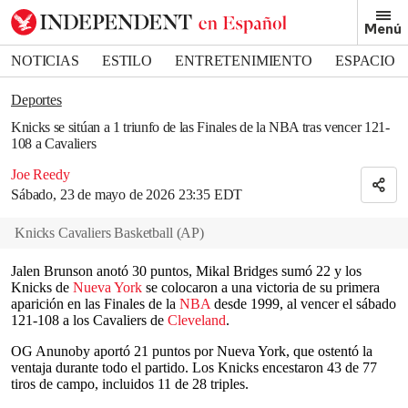
Removed from bookmarks
Menú
Close popover
Bookmark popover
NOTICIAS
ESTILO
ENTRETENIMIENTO
ESPACIO
DEPORTES
Deportes
Knicks se sitúan a 1 triunfo de las Finales de la NBA tras vencer 121-
108 a Cavaliers
Joe Reedy
Sábado, 23 de mayo de 2026 23:35 EDT
Knicks Cavaliers Basketball
(
AP
)
Jalen Brunson anotó 30 puntos, Mikal Bridges sumó 22 y los
Knicks de
Nueva York
se colocaron a una victoria de su primera
aparición en las Finales de la
NBA
desde 1999, al vencer el sábado
121-108 a los Cavaliers de
Cleveland
.
OG Anunoby aportó 21 puntos por Nueva York, que ostentó la
ventaja durante todo el partido. Los Knicks encestaron 43 de 77
tiros de campo, incluidos 11 de 28 triples.