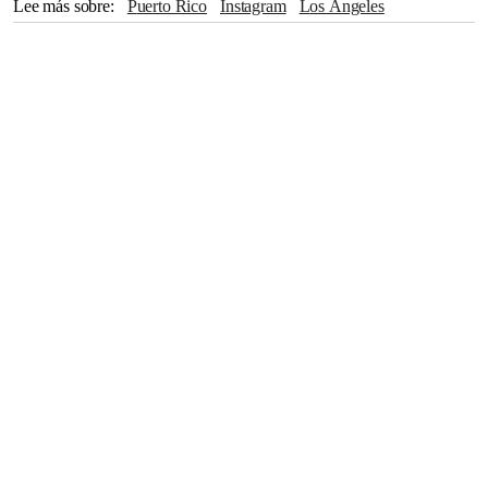
Lee más sobre
Puerto Rico
Instagram
Los Ángeles
Serie Mundial