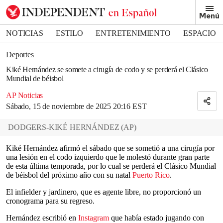
Removed from bookmarks
Menú
Close popover
Bookmark popover
NOTICIAS
ESTILO
ENTRETENIMIENTO
ESPACIO
DEPORTES
Deportes
Kiké Hernández se somete a cirugía de codo y se perderá el Clásico
Mundial de béisbol
AP Noticias
Sábado, 15 de noviembre de 2025 20:16 EST
DODGERS-KIKÉ HERNÁNDEZ
(
AP
)
Kiké Hernández afirmó el sábado que se sometió a una cirugía por
una lesión en el codo izquierdo que le molestó durante gran parte
de esta última temporada, por lo cual se perderá el Clásico Mundial
de béisbol del próximo año con su natal
Puerto Rico
.
El infielder y jardinero, que es agente libre, no proporcionó un
cronograma para su regreso.
Hernández escribió en
Instagram
que había estado jugando con