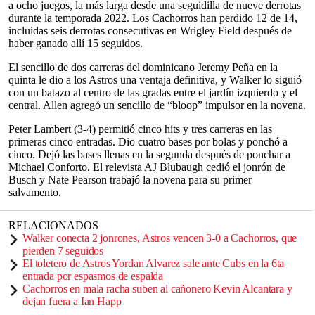
a ocho juegos, la más larga desde una seguidilla de nueve derrotas
durante la temporada 2022. Los Cachorros han perdido 12 de 14,
incluidas seis derrotas consecutivas en Wrigley Field después de
haber ganado allí 15 seguidos.
El sencillo de dos carreras del dominicano Jeremy Peña en la
quinta le dio a los Astros una ventaja definitiva, y Walker lo siguió
con un batazo al centro de las gradas entre el jardín izquierdo y el
central. Allen agregó un sencillo de “bloop” impulsor en la novena.
Peter Lambert (3-4) permitió cinco hits y tres carreras en las
primeras cinco entradas. Dio cuatro bases por bolas y ponchó a
cinco. Dejó las bases llenas en la segunda después de ponchar a
Michael Conforto. El relevista AJ Blubaugh cedió el jonrón de
Busch y Nate Pearson trabajó la novena para su primer
salvamento.
RELACIONADOS
Walker conecta 2 jonrones, Astros vencen 3-0 a Cachorros, que
pierden 7 seguidos
El toletero de Astros Yordan Alvarez sale ante Cubs en la 6ta
entrada por espasmos de espalda
Cachorros en mala racha suben al cañonero Kevin Alcantara y
dejan fuera a Ian Happ