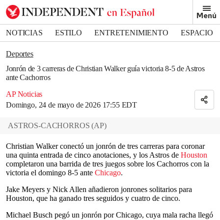
Removed from bookmarks
Menú
Close popover
Bookmark popover
NOTICIAS
ESTILO
ENTRETENIMIENTO
ESPACIO
DEPORTES
Deportes
Jonrón de 3 carreras de Christian Walker guía victoria 8-5 de Astros
ante Cachorros
AP Noticias
Domingo, 24 de mayo de 2026 17:55 EDT
ASTROS-CACHORROS
(
AP
)
Christian Walker conectó un jonrón de tres carreras para coronar
una quinta entrada de cinco anotaciones, y los Astros de
Houston
completaron una barrida de tres juegos sobre los Cachorros con la
victoria el domingo 8-5 ante
Chicago
.
Jake Meyers y Nick Allen añadieron jonrones solitarios para
Houston, que ha ganado tres seguidos y cuatro de cinco.
Michael Busch pegó un jonrón por Chicago, cuya mala racha llegó