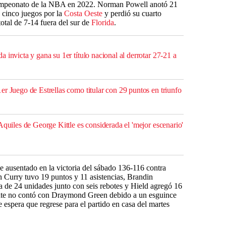
campeonato de la NBA en 2022. Norman Powell anotó 21
e cinco juegos por la
Costa Oeste
y perdió su cuarto
otal de 7-14 fuera del sur de
Florida
.
 invicta y gana su 1er título nacional al derrotar 27-21 a
r Juego de Estrellas como titular con 29 puntos en triunfo
Aquiles de George Kittle es considerada el 'mejor escenario'
e ausentado en la victoria del sábado 136-116 contra
n Curry tuvo 19 puntos y 11 asistencias, Brandin
 de 24 unidades junto con seis rebotes y Hield agregó 16
tate no contó con Draymond Green debido a un esguince
 espera que regrese para el partido en casa del martes