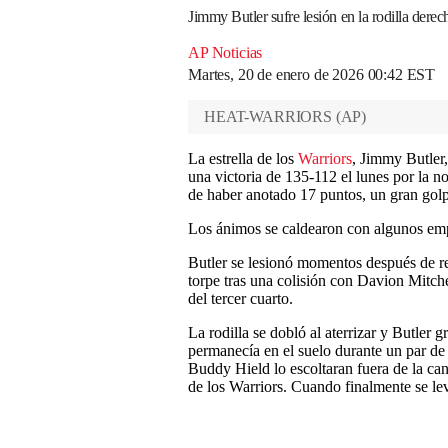
Jimmy Butler sufre lesión en la rodilla derec
AP Noticias
Martes, 20 de enero de 2026 00:42 EST
HEAT-WARRIORS
(
AP
)
La estrella de los
Warriors
, Jimmy Butler,
una victoria de 135-112 el lunes por la n
de haber anotado 17 puntos, un gran golp
Los ánimos se caldearon con algunos empu
Butler se lesionó momentos después de re
torpe tras una colisión con Davion Mitche
del tercer cuarto.
La rodilla se dobló al aterrizar y Butler g
permanecía en el suelo durante un par d
Buddy Hield lo escoltaran fuera de la can
de los Warriors. Cuando finalmente se le