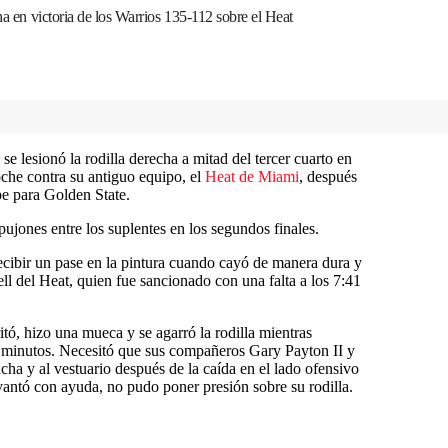
ha en victoria de los Warrios 135-112 sobre el Heat
 se lesionó la rodilla derecha a mitad del tercer cuarto en
oche contra su antiguo equipo, el
Heat de Miami
, después
e para Golden State.
jones entre los suplentes en los segundos finales.
cibir un pase en la pintura cuando cayó de manera dura y
ll del Heat, quien fue sancionado con una falta a los 7:41
ritó, hizo una mueca y se agarró la rodilla mientras
e minutos. Necesitó que sus compañeros Gary Payton II y
cha y al vestuario después de la caída en el lado ofensivo
vantó con ayuda, no pudo poner presión sobre su rodilla.