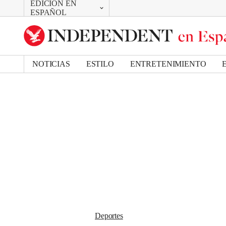
EDICIÓN EN
CAMBIAR
Removed from bookmarks
ESPAÑOL
Close popover
UK Edition
Bookmark popover
US Edition
NOTICIAS
ESTILO
ENTRETENIMIENTO
Deportes