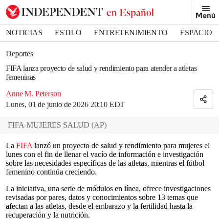
Removed from bookmarks
Menú
Close popover
Bookmark popover
NOTICIAS
ESTILO
ENTRETENIMIENTO
ESPACIO
DEPORTES
Deportes
FIFA lanza proyecto de salud y rendimiento para atender a atletas
femeninas
Anne M. Peterson
Lunes, 01 de junio de 2026 20:10 EDT
FIFA-MUJERES SALUD
(
AP
)
La
FIFA
lanzó un proyecto de salud y rendimiento para mujeres el
lunes con el fin de llenar el vacío de información e investigación
sobre las necesidades específicas de las atletas, mientras el fútbol
femenino continúa creciendo.
La iniciativa, una serie de módulos en línea, ofrece investigaciones
revisadas por pares, datos y conocimientos sobre 13 temas que
afectan a las atletas, desde el embarazo y la fertilidad hasta la
recuperación y la nutrición.