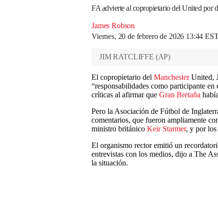
FA advierte al copropietario del United por 
James Robson
Viernes, 20 de febrero de 2026 13:44 ES
JIM RATCLIFFE
(
AP
)
El copropietario del
Manchester
United, J
“responsabilidades como participante en e
críticas al afirmar que
Gran Bretaña
había
Pero la Asociación de Fútbol de Inglaterr
comentarios, que fueron ampliamente cond
ministro británico
Keir Starmer
, y por los
El organismo rector emitió un recordatorio
entrevistas con los medios, dijo a The A
la situación.