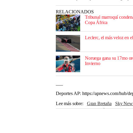
RELACIONADOS
Tribunal marroquí condena 
Copa África
Leclerc, el más veloz en e
Noruega gana su 17mo oro
Invierno
___
Deportes AP: https://apnews.com/hub/de
Lee más sobre
Gran Bretaña
Sky New
The Associated Press
Mónaco