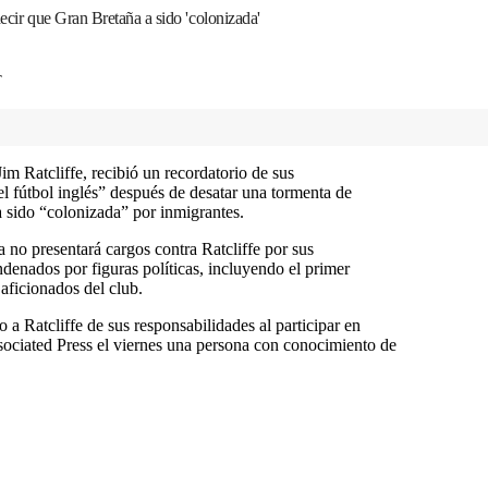
decir que Gran Bretaña a sido 'colonizada'
T
im Ratcliffe, recibió un recordatorio de sus
l fútbol inglés” después de desatar una tormenta de
 sido “colonizada” por inmigrantes.
a no presentará cargos contra Ratcliffe por sus
enados por figuras políticas, incluyendo el primer
 aficionados del club.
 a Ratcliffe de sus responsabilidades al participar en
ssociated Press el viernes una persona con conocimiento de