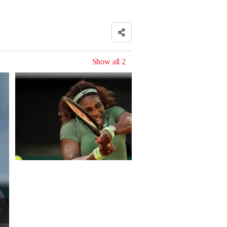
Show all
2