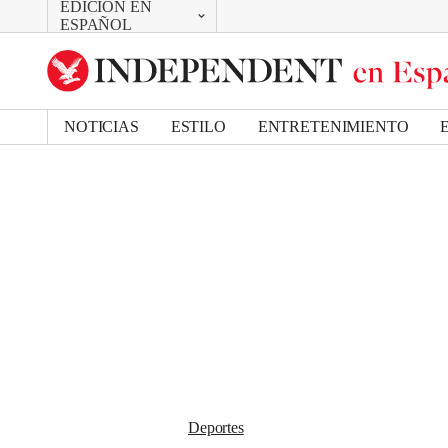
EDICIÓN EN
CAMBIAR
Removed from bookmarks
ESPAÑOL
Close popover
UK Edition
Bookmark popover
US Edition
NOTICIAS
ESTILO
ENTRETENIMIENTO
Deportes