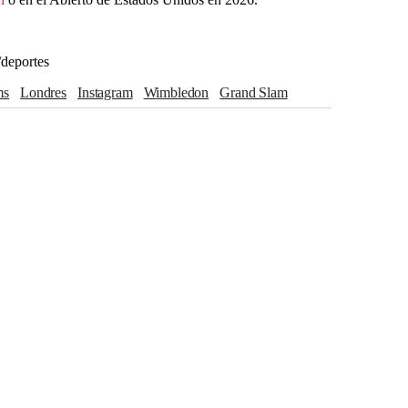
/deportes
ams
Londres
Instagram
Wimbledon
Grand Slam