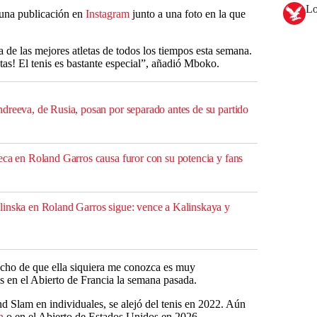
Lo
 una publicación en
Instagram
junto a una foto en la que
 de las mejores atletas de todos los tiempos esta semana.
as! El tenis es bastante especial”, añadió Mboko.
dreeva, de Rusia, posan por separado antes de su partido
eca en Roland Garros causa furor con su potencia y fans
linska en Roland Garros sigue: vence a Kalinskaya y
echo de que ella siquiera me conozca es muy
 en el Abierto de Francia la semana pasada.
d Slam en individuales, se alejó del tenis en 2022. Aún
n
o en el Abierto de Estados Unidos en 2026.