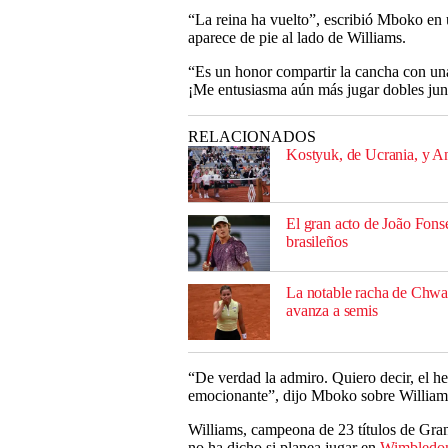
“La reina ha vuelto”, escribió Mboko en
aparece de pie al lado de Williams.
“Es un honor compartir la cancha con una
¡Me entusiasma aún más jugar dobles junt
RELACIONADOS
Kostyuk, de Ucrania, y An
El gran acto de João Fons
brasileños
La notable racha de Chwa
avanza a semis
“De verdad la admiro. Quiero decir, el h
emocionante”, dijo Mboko sobre Williams
Williams, campeona de 23 títulos de Gran
no ha dicho si planea jugar en
Wimbledo