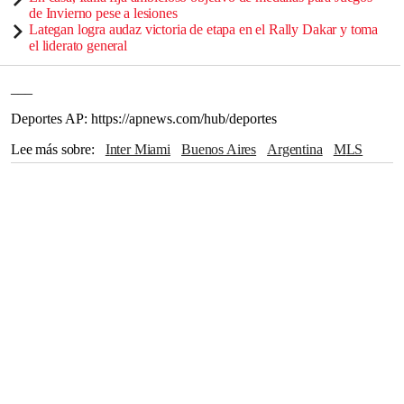
de Invierno pese a lesiones
Lategan logra audaz victoria de etapa en el Rally Dakar y toma
el liderato general
___
Deportes AP: https://apnews.com/hub/deportes
Lee más sobre
Inter Miami
Buenos Aires
Argentina
MLS
Uruguay
Luis Suárez
Carlos Vela
Qatar