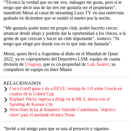
“Técnico la verdad que no me veo, mánager me gusta, pero si te
tengo que decir una de las tres me gustaría ser el propietario”,
manifestó Messi al canal de streaming Luzu TV en una entrevista
grabada en diciembre que se emitió el martes por la noche.
“Me gustaría poder tener mi propio club, poder hacerlo crecer,
arrancar desde abajo y poderle dar la oportunidad a los chicos, a la
gente de que crezcan y hacer un club importante", sostuvo. “Si
tengo que elegir por donde eso es lo que más me llamaría”.
Messi, quien llevó a Argentina al título en el Mundial de Qatar
2022, ya es copropietario del Deportivo LSM, equipo de cuarta
división de
Uruguay
, que es co-propiedad de
Luis Suárez
, su
compañero de equipo en Inter Miami
RELACIONADOS
Coco Gauff gana y da a EEUU ventaja de 1-0 sobre Grecia en
cuartos de la United Cup
Raphael Wicky regresa a dirigr en la MLS, ahora con el
Sporting de Kansas City
West Ham ficha al delantero Valentín Castellanos, 'objetivo
clave' para el asediado técnico Nuno
“Invité a mi amigo para que se una al proyecto y sigamos