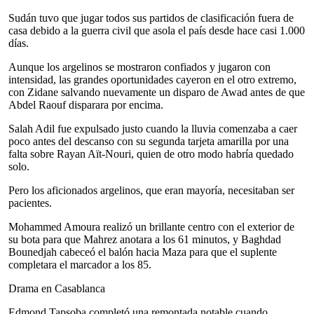
Sudán tuvo que jugar todos sus partidos de clasificación fuera de
casa debido a la guerra civil que asola el país desde hace casi 1.000
días.
Aunque los argelinos se mostraron confiados y jugaron con
intensidad, las grandes oportunidades cayeron en el otro extremo,
con Zidane salvando nuevamente un disparo de Awad antes de que
Abdel Raouf disparara por encima.
Salah Adil fue expulsado justo cuando la lluvia comenzaba a caer
poco antes del descanso con su segunda tarjeta amarilla por una
falta sobre Rayan Aït-Nouri, quien de otro modo habría quedado
solo.
Pero los aficionados argelinos, que eran mayoría, necesitaban ser
pacientes.
Mohammed Amoura realizó un brillante centro con el exterior de
su bota para que Mahrez anotara a los 61 minutos, y Baghdad
Bounedjah cabeceó el balón hacia Maza para que el suplente
completara el marcador a los 85.
Drama en Casablanca
Edmond Tapsoba completó una remontada notable cuando