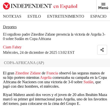
Removed from bookmarks
Menú
Close popover
Bookmark popover
NOTICIAS
ESTILO
ENTRETENIMIENTO
ESPACIO
DEPORTES
Deportes
El orgulloso padre Zinedine Zidane presencia la victoria de Argelia 3-
0 sobre Sudán en Copa Africana
Ciarn Fahey
Miércoles, 24 de diciembre de 2025 13:02 EST
COPA-AFRICANA
(
AP
)
El gran
Zinedine Zidane
de
Francia
observó las seguras manos de
su hijo portero mientras
Argelia
comenzaba su campaña en la Copa
Africana de Naciones con una victoria de 3-0 sobre
Sudán
, que
jugó con diez hombres, el miércoles.
Riyad Mahrez anotó dos veces y el joven de 20 años Ibrahim Maza
marcó su primer gol internacional para Argelia, uno de los favoritos
del torneo, para colocarse en la cima del Grupo E.