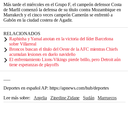
Más tarde el miércoles en el Grupo F, el campeón defensor Costa
de Marfil comenzó la defensa de su título contra Mozambique en
Marrakech y el cinco veces campeón Camerún se enfrentó a
Gabón en la ciudad costera de Agadir.
RELACIONADOS
Raphinha y Yamal anotan en la victoria del líder Barcelona
sobre Villarreal
Broncos buscan el título del Oeste de la AFC mientras Chiefs
acumulan lesiones en duelo navideño
El enfrentamiento Lions-Vikings pierde brillo, pero Detroit aún
tiene esperanzas de playoffs
___
Deportes en español AP: https://apnews.com/hub/deportes
Lee más sobre
Argelia
Zinedine Zidane
Sudán
Marruecos
Francia
Costa de Marfil
Riyad Mahrez
Camerún