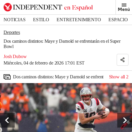
Removed from bookmarks
Menú
Close popover
Bookmark popover
NOTICIAS
ESTILO
ENTRETENIMIENTO
ESPACIO
DEPORTES
Deportes
Dos caminos distintos: Maye y Darnold se enfrentarán en el Super
Bowl
Josh Dubow
Miércoles, 04 de febrero de 2026 17:01 EST
Dos caminos distintos: Maye y Darnold se enfrentarán en el Sup
Show all
2