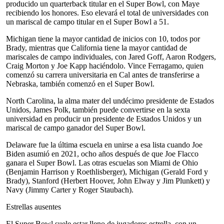
producido un quarterback titular en el Super Bowl, con Maye
recibiendo los honores. Eso elevará el total de universidades con
un mariscal de campo titular en el Super Bowl a 51.
Michigan tiene la mayor cantidad de inicios con 10, todos por
Brady, mientras que California tiene la mayor cantidad de
mariscales de campo individuales, con Jared Goff, Aaron Rodgers,
Craig Morton y Joe Kapp haciéndolo. Vince Ferragamo, quien
comenzó su carrera universitaria en Cal antes de transferirse a
Nebraska, también comenzó en el Super Bowl.
North Carolina, la alma mater del undécimo presidente de Estados
Unidos, James Polk, también puede convertirse en la sexta
universidad en producir un presidente de Estados Unidos y un
mariscal de campo ganador del Super Bowl.
Delaware fue la última escuela en unirse a esa lista cuando Joe
Biden asumió en 2021, ocho años después de que Joe Flacco
ganara el Super Bowl. Las otras escuelas son Miami de Ohio
(Benjamin Harrison y Roethlisberger), Michigan (Gerald Ford y
Brady), Stanford (Herbert Hoover, John Elway y Jim Plunkett) y
Navy (Jimmy Carter y Roger Staubach).
Estrellas ausentes
El Super Bowl suele estar lleno de jugadores estrella, con un