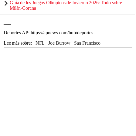
Guía de los Juegos Olímpicos de Invierno 2026: Todo sobre
Milán-Cortina
___
Deportes AP: https://apnews.com/hub/deportes
Lee más sobre
NFL
Joe Burrow
San Francisco
Matthew Stafford
Nueva York
Miami
San Diego
Tampa Bay
Los Ángeles
Baltimore
Ben Roethlisberger
Tom Brady
Russell Wilson
Estados Unidos
Jets
Estrellas
California