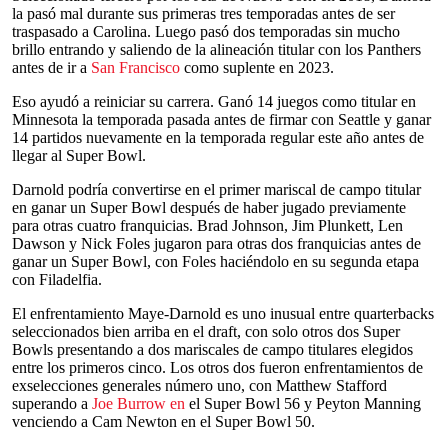
la pasó mal durante sus primeras tres temporadas antes de ser
traspasado a Carolina. Luego pasó dos temporadas sin mucho
brillo entrando y saliendo de la alineación titular con los Panthers
antes de ir a
San Francisco
como suplente en 2023.
Eso ayudó a reiniciar su carrera. Ganó 14 juegos como titular en
Minnesota la temporada pasada antes de firmar con Seattle y ganar
14 partidos nuevamente en la temporada regular este año antes de
llegar al Super Bowl.
Darnold podría convertirse en el primer mariscal de campo titular
en ganar un Super Bowl después de haber jugado previamente
para otras cuatro franquicias. Brad Johnson, Jim Plunkett, Len
Dawson y Nick Foles jugaron para otras dos franquicias antes de
ganar un Super Bowl, con Foles haciéndolo en su segunda etapa
con Filadelfia.
El enfrentamiento Maye-Darnold es uno inusual entre quarterbacks
seleccionados bien arriba en el draft, con solo otros dos Super
Bowls presentando a dos mariscales de campo titulares elegidos
entre los primeros cinco. Los otros dos fueron enfrentamientos de
exselecciones generales número uno, con Matthew Stafford
superando a
Joe Burrow en
el Super Bowl 56 y Peyton Manning
venciendo a Cam Newton en el Super Bowl 50.