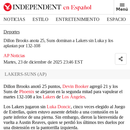
Removed from bookmarks
Menú
Close popover
Bookmark popover
NOTICIAS
ESTILO
ENTRETENIMIENTO
ESPACIO
DEPORTES
Deportes
Dillon Brooks anota 25, Suns dominan a Lakers sin Luka y los
aplastan por 132-108
AP Noticias
Martes, 23 de diciembre de 2025 23:46 EST
LAKERS-SUNS
(
AP
)
Dillon Brooks anotó 25 puntos,
Devin Booker
agregó 21 y los
Suns de
Phoenix
se alejaron en la segunda mitad para vapulear el
martes 132-108 a los
Lakers
de
Los Ángeles
.
Los Lakers jugaron sin
Luka Doncic
, cinco veces elegido al Juego
de Estrellas, quien estuvo ausente debido a una contusión en la
parte inferior de una pierna. Sin embargo, dieron la bienvenida de
vuelta a Austin Reaves, quien se perdió los últimos tres duelos por
una distensión en la pantorrilla izquierda.