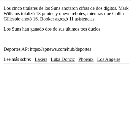
Los cinco titulares de los Suns anotaron cifras de dos dígitos. Mark
Williams totalizó 18 puntos y nueve rebotes, mientras que Collin
Gillespie anotó 16. Booker agregó 11 asistencias.
Los Suns han ganado dos de sus últimos tres duelos.
_____
Deportes AP: https://apnews.com/hub/deportes
Lee más sobre
Lakers
Luka Doncic
Phoenix
Los Ángeles
Devin Booker
LeBron James