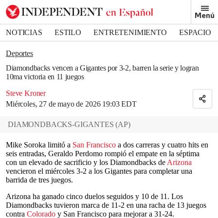
Removed from bookmarks
Menú
Close popover
Bookmark popover
NOTICIAS
ESTILO
ENTRETENIMIENTO
ESPACIO
DEPORTES
Deportes
Diamondbacks vencen a Gigantes por 3-2, barren la serie y logran
10ma victoria en 11 juegos
Steve Kroner
Miércoles, 27 de mayo de 2026 19:03 EDT
DIAMONDBACKS-GIGANTES
(
AP
)
Mike Soroka limitó a
San Francisco
a dos carreras y cuatro hits en
seis entradas, Geraldo Perdomo rompió el empate en la séptima
con un elevado de sacrificio y los Diamondbacks de
Arizona
vencieron el miércoles 3-2 a los Gigantes para completar una
barrida de tres juegos.
Arizona ha ganado cinco duelos seguidos y 10 de 11. Los
Diamondbacks tuvieron marca de 11-2 en una racha de 13 juegos
contra
Colorado
y San Francisco para mejorar a 31-24.