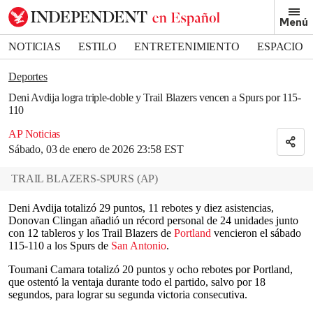
Removed from bookmarks
Menú
Close popover
Bookmark popover
NOTICIAS
ESTILO
ENTRETENIMIENTO
ESPACIO
DEPORTES
Deportes
Deni Avdija logra triple-doble y Trail Blazers vencen a Spurs por 115-
110
AP Noticias
Sábado, 03 de enero de 2026 23:58 EST
TRAIL BLAZERS-SPURS
(
AP
)
Deni Avdija totalizó 29 puntos, 11 rebotes y diez asistencias,
Donovan Clingan añadió un récord personal de 24 unidades junto
con 12 tableros y los Trail Blazers de
Portland
vencieron el sábado
115-110 a los Spurs de
San Antonio
.
Toumani Camara totalizó 20 puntos y ocho rebotes por Portland,
que ostentó la ventaja durante todo el partido, salvo por 18
segundos, para lograr su segunda victoria consecutiva.