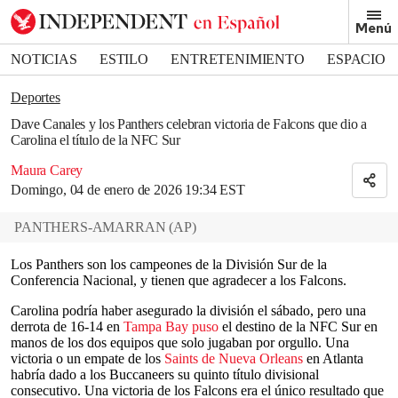
Removed from bookmarks
Menú
Close popover
Bookmark popover
NOTICIAS
ESTILO
ENTRETENIMIENTO
ESPACIO
DEPORTES
Deportes
Dave Canales y los Panthers celebran victoria de Falcons que dio a
Carolina el título de la NFC Sur
Maura Carey
Domingo, 04 de enero de 2026 19:34 EST
PANTHERS-AMARRAN
(
AP
)
Los Panthers son los campeones de la División Sur de la
Conferencia Nacional, y tienen que agradecer a los Falcons.
Carolina podría haber asegurado la división el sábado, pero una
derrota de 16-14 en
Tampa Bay puso
el destino de la NFC Sur en
manos de los dos equipos que solo jugaban por orgullo. Una
victoria o un empate de los
Saints de Nueva Orleans
en Atlanta
habría dado a los Buccaneers su quinto título divisional
consecutivo. Una victoria de los Falcons era el único resultado que