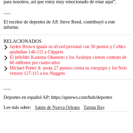
para nosotros, así que estoy muy emocionado de estar aquí”.
___
El escritor de deportes de AP, Steve Reed, contribuyó a este
informe.
RELACIONADOS
Jaylen Brown iguala su récord personal con 50 puntos y Celtics
apabullan 146-115 a Clippers
El infielder Kazuma Okamoto y los Azulejos cierran contrato de
60 millones por cuatro años
Michael Porter Jr. anota 27 puntos contra su exequipo y los Nets
vencen 127-115 a los Nuggets
___
Deportes en español AP: https://apnews.com/hub/deportes
Lee más sobre
Saints de Nueva Orleans
Tampa Bay
Nueva Orleans
Super Bowl
Los Ángeles
San Francisco