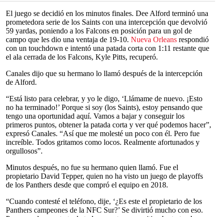
El juego se decidió en los minutos finales. Dee Alford terminó una
prometedora serie de los Saints con una intercepción que devolvió
59 yardas, poniendo a los Falcons en posición para un gol de
campo que les dio una ventaja de 19-10.
Nueva Orleans
respondió
con un touchdown e intentó una patada corta con 1:11 restante que
el ala cerrada de los Falcons, Kyle Pitts, recuperó.
Canales dijo que su hermano lo llamó después de la intercepción
de Alford.
“Está listo para celebrar, y yo le digo, ‘Llámame de nuevo. ¡Esto
no ha terminado!’ Porque si soy (los Saints), estoy pensando que
tengo una oportunidad aquí. Vamos a bajar y conseguir los
primeros puntos, obtener la patada corta y ver qué podemos hacer”,
expresó Canales. “Así que me molesté un poco con él. Pero fue
increíble. Todos gritamos como locos. Realmente afortunados y
orgullosos”.
Minutos después, no fue su hermano quien llamó. Fue el
propietario David Tepper, quien no ha visto un juego de playoffs
de los Panthers desde que compró el equipo en 2018.
“Cuando contesté el teléfono, dije, ‘¿Es este el propietario de los
Panthers campeones de la NFC Sur?’ Se divirtió mucho con eso.