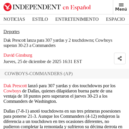
Removed from bookmarks
Menú
Close popover
Bookmark popover
NOTICIAS
ESTILO
ENTRETENIMIENTO
ESPACIO
DEPORTES
Deportes
Dak Prescott lanza para 307 yardas y 2 touchdowns; Cowboys
superan 30-23 a Commanders
David Ginsburg
Jueves, 25 de diciembre de 2025 16:31 EST
COWBOYS-COMMANDERS
(
AP
)
Dak Prescott
lanzó para 307 yardas y dos touchdowns por los
Cowboys
de Dallas, quienes dilapidaron buena parte de una
ventaja de 18 puntos pero superaron el jueves 30-23 a los
Commanders de Washington.
Dallas (7-8-1) anotó touchdowns en sus tres primeras posesiones
para ponerse 21-3. Aunque los Commanders (4-12) redujeron la
diferencia a un touchdown en tres ocasiones diferentes, no
pudieron completar la remontada y sufrieron su décima derrota en