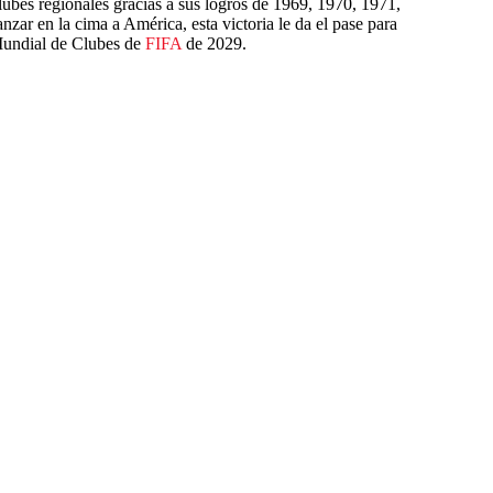
lubes regionales gracias a sus logros de 1969, 1970, 1971,
ar en la cima a América, esta victoria le da el pase para
 Mundial de Clubes de
FIFA
de 2029.