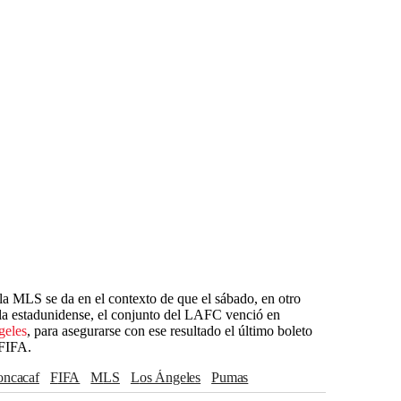
 la MLS se da en el contexto de que el sábado, en otro
 la estadunidense, el conjunto del LAFC venció en
geles
, para asegurarse con ese resultado el último boleto
 FIFA.
Concacaf
FIFA
MLS
Los Ángeles
Pumas