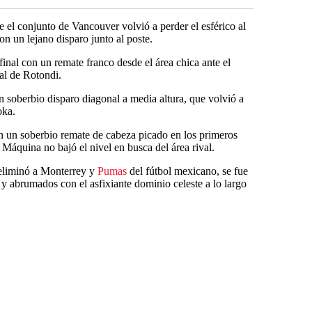
e el conjunto de Vancouver volvió a perder el esférico al
con un lejano disparo junto al poste.
final con un remate franco desde el área chica ante el
nal de Rotondi.
n soberbio disparo diagonal a media altura, que volvió a
oka.
n un soberbio remate de cabeza picado en los primeros
áquina no bajó el nivel en busca del área rival.
 eliminó a Monterrey y
Pumas
del fútbol mexicano, se fue
a y abrumados con el asfixiante dominio celeste a lo largo