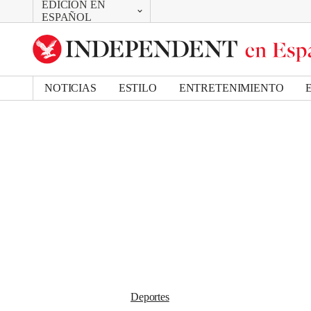
EDICIÓN EN
CAMBIAR
Removed from bookmarks
ESPAÑOL
Close popover
UK Edition
Bookmark popover
US Edition
NOTICIAS
ESTILO
ENTRETENIMIENTO
Deportes