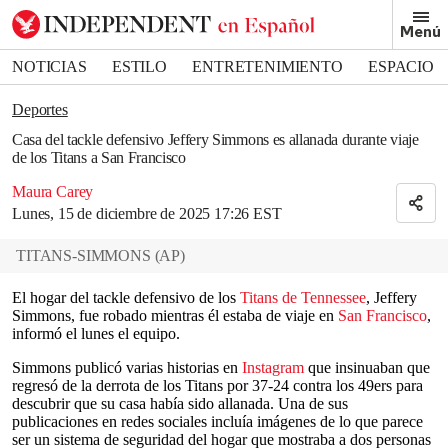
Removed from bookmarks
Menú
Close popover
Bookmark popover
NOTICIAS
ESTILO
ENTRETENIMIENTO
ESPACIO
DEPORTES
Deportes
Casa del tackle defensivo Jeffery Simmons es allanada durante viaje
de los Titans a San Francisco
Maura Carey
Lunes, 15 de diciembre de 2025 17:26 EST
TITANS-SIMMONS
(
AP
)
El hogar del tackle defensivo de los
Titans de
Tennessee
, Jeffery
Simmons, fue robado mientras él estaba de viaje en
San Francisco
,
informó el lunes el equipo.
Simmons publicó varias historias en
Instagram
que insinuaban que
regresó de la derrota de los Titans por 37-24 contra los 49ers para
descubrir que su casa había sido allanada. Una de sus
publicaciones en redes sociales incluía imágenes de lo que parece
ser un sistema de seguridad del hogar que mostraba a dos personas