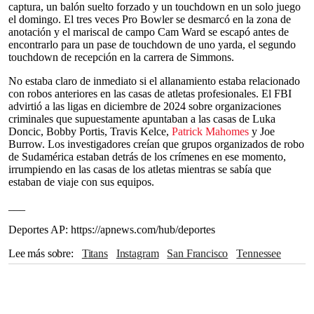
captura, un balón suelto forzado y un touchdown en un solo juego
el domingo. El tres veces Pro Bowler se desmarcó en la zona de
anotación y el mariscal de campo Cam Ward se escapó antes de
encontrarlo para un pase de touchdown de uno yarda, el segundo
touchdown de recepción en la carrera de Simmons.
No estaba claro de inmediato si el allanamiento estaba relacionado
con robos anteriores en las casas de atletas profesionales. El FBI
advirtió a las ligas en diciembre de 2024 sobre organizaciones
criminales que supuestamente apuntaban a las casas de Luka
Doncic, Bobby Portis, Travis Kelce,
Patrick Mahomes
y Joe
Burrow. Los investigadores creían que grupos organizados de robo
de Sudamérica estaban detrás de los crímenes en ese momento,
irrumpiendo en las casas de los atletas mientras se sabía que
estaban de viaje con sus equipos.
___
Deportes AP: https://apnews.com/hub/deportes
Lee más sobre
Titans
Instagram
San Francisco
Tennessee
Patrick Mahomes
Joe Burrow
Sudamérica
Travis Kelce
Luka Doncic
FBI