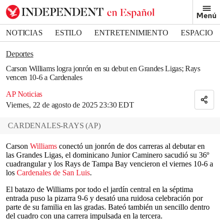
Removed from bookmarks
Menú
Close popover
Bookmark popover
NOTICIAS
ESTILO
ENTRETENIMIENTO
ESPACIO
DEPORTES
Deportes
Carson Williams logra jonrón en su debut en Grandes Ligas; Rays
vencen 10-6 a Cardenales
AP Noticias
Viernes, 22 de agosto de 2025 23:30 EDT
CARDENALES-RAYS
(
AP
)
Carson
Williams
conectó un jonrón de dos carreras al debutar en
las Grandes Ligas, el dominicano Junior Caminero sacudió su 36º
cuadrangular y los Rays de Tampa Bay vencieron el viernes 10-6 a
los
Cardenales de San Luis
.
El batazo de Williams por todo el jardín central en la séptima
entrada puso la pizarra 9-6 y desató una ruidosa celebración por
parte de su familia en las gradas. Bateó también un sencillo dentro
del cuadro con una carrera impulsada en la tercera.