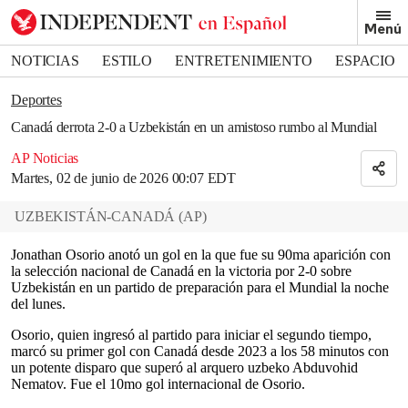
Removed from bookmarks
Menú
Close popover
Bookmark popover
NOTICIAS
ESTILO
ENTRETENIMIENTO
ESPACIO
DEPORTES
Deportes
Canadá derrota 2-0 a Uzbekistán en un amistoso rumbo al Mundial
AP Noticias
Martes, 02 de junio de 2026 00:07 EDT
UZBEKISTÁN-CANADÁ
(
AP
)
Jonathan Osorio anotó un gol en la que fue su 90ma aparición con
la selección nacional de Canadá en la victoria por 2-0 sobre
Uzbekistán en un partido de preparación para el Mundial la noche
del lunes.
Osorio, quien ingresó al partido para iniciar el segundo tiempo,
marcó su primer gol con Canadá desde 2023 a los 58 minutos con
un potente disparo que superó al arquero uzbeko Abduvohid
Nematov. Fue el 10mo gol internacional de Osorio.