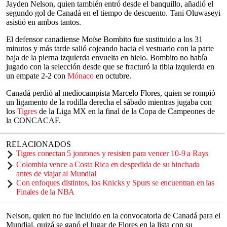
Jayden Nelson, quien también entró desde el banquillo, añadió el
segundo gol de Canadá en el tiempo de descuento. Tani Oluwaseyi
asistió en ambos tantos.
El defensor canadiense Moïse Bombito fue sustituido a los 31
minutos y más tarde salió cojeando hacia el vestuario con la parte
baja de la pierna izquierda envuelta en hielo. Bombito no había
jugado con la selección desde que se fracturó la tibia izquierda en
un empate 2-2 con
Mónaco
en octubre.
Canadá perdió al mediocampista Marcelo Flores, quien se rompió
un ligamento de la rodilla derecha el sábado mientras jugaba con
los
Tigres
de la Liga MX en la final de la Copa de Campeones de
la CONCACAF.
RELACIONADOS
Tigres conectan 5 jonrones y resisten para vencer 10-9 a Rays
Colombia vence a Costa Rica en despedida de su hinchada
antes de viajar al Mundial
Con enfoques distintos, los Knicks y Spurs se encuentran en las
Finales de la NBA
Nelson, quien no fue incluido en la convocatoria de Canadá para el
Mundial, quizá se ganó el lugar de Flores en la lista con su