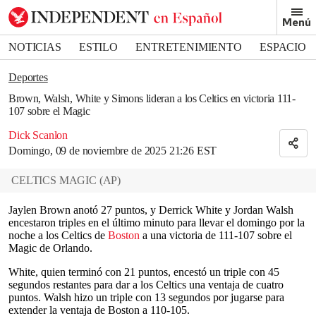
Removed from bookmarks
Menú
Close popover
Bookmark popover
NOTICIAS
ESTILO
ENTRETENIMIENTO
ESPACIO
DEPORTES
Deportes
Brown, Walsh, White y Simons lideran a los Celtics en victoria 111-
107 sobre el Magic
Dick Scanlon
Domingo, 09 de noviembre de 2025 21:26 EST
CELTICS MAGIC
(
AP
)
Jaylen Brown anotó 27 puntos, y Derrick White y Jordan Walsh
encestaron triples en el último minuto para llevar el domingo por la
noche a los Celtics de
Boston
a una victoria de 111-107 sobre el
Magic de Orlando.
White, quien terminó con 21 puntos, encestó un triple con 45
segundos restantes para dar a los Celtics una ventaja de cuatro
puntos. Walsh hizo un triple con 13 segundos por jugarse para
extender la ventaja de Boston a 110-105.