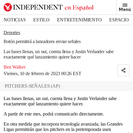
Removed from bookmarks
Menú
Close popover
Bookmark popover
NOTICIAS
ESTILO
ENTRETENIMIENTO
ESPACIO
DEPORTES
Deportes
Botón permitirá a lanzadores enviar señales
Las bases llenas, un out, cuenta llena y Justin Verlander sabe
exactamente qué lanzamiento quiere hacer
Ben Walker
Viernes, 10 de febrero de 2023 00:26 EST
PITCHERS-SEÑALES
(
AP
)
Las bases llenas, un out, cuenta llena y Justin Verlander sabe
exactamente qué lanzamiento quiere hacer.
A partir de este mes, podrá comunicarlo directamente.
En otra medida que incorpora tecnología avanzada, las Grandes
Ligas permitirán que los pitchers en la pretemporada usen