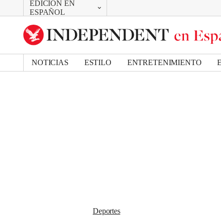
EDICIÓN EN
CAMBIAR
Removed from bookmarks
ESPAÑOL
Close popover
UK Edition
Bookmark popover
US Edition
NOTICIAS
ESTILO
ENTRETENIMIENTO
Deportes