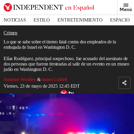
Removed from bookmarks
Menú
Close popover
Bookmark popover
NOTICIAS
ESTILO
ENTRETENIMIENTO
ESPACIO
DEPORTES
Crimen
Lo que se sabe sobre el tiroteo fatal contra dos empleados de la
embajada de Israel en Washington D. C.
Elías Rodríguez, principal sospechoso, fue acusado del asesinato de
dos personas que fueron tiroteadas al salir de un evento en un museo
judío en Washington D. C.
Summer Woolley
&
James Liddell
Viernes, 23 de mayo de 2025 12:45 EDT
La policía se concentró en el lugar donde murieron dos empleados
de la Embajada de Israel en Washington D. C.
Read in English
Dos empleados de la embajada de
Israel
en Washington D. C.