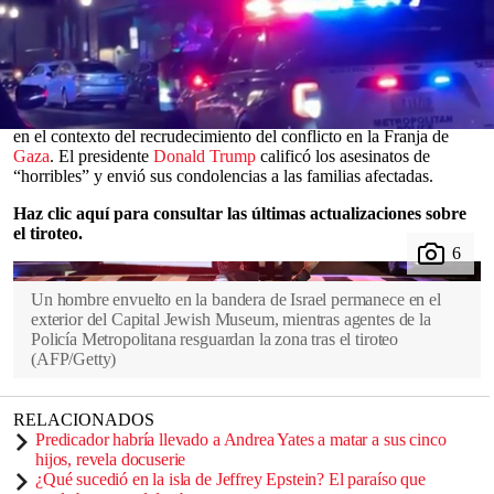
fueron asesinados a tiros al salir de un evento en un museo judío.
El ataque ocurrió alrededor de las 9:00 p. m. del miércoles. Al ser
detenido, el sospechoso gritó: “¡
Palestina
libre, libre!”.
Tanto en Israel como en
Estados Unidos
, las autoridades ven el
ataque como una alarmante señal del aumento del
antisemitismo
,
0
en el contexto del recrudecimiento del conflicto en la Franja de
seconds
Gaza
. El presidente
Donald Trump
calificó los asesinatos de
of
“horribles” y envió sus condolencias a las familias afectadas.
0
seconds
Haz clic aquí para consultar las últimas actualizaciones sobre
el tiroteo.
Un hombre envuelto en la bandera de Israel permanece en el
exterior del Capital Jewish Museum, mientras agentes de la
Policía Metropolitana resguardan la zona tras el tiroteo
(
AFP/Getty
)
RELACIONADOS
Predicador habría llevado a Andrea Yates a matar a sus cinco
hijos, revela docuserie
¿Qué sucedió en la isla de Jeffrey Epstein? El paraíso que