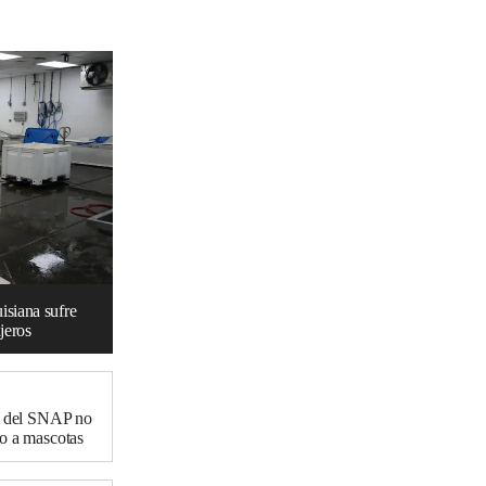
uisiana sufre
jeros
as del SNAP no
no a mascotas