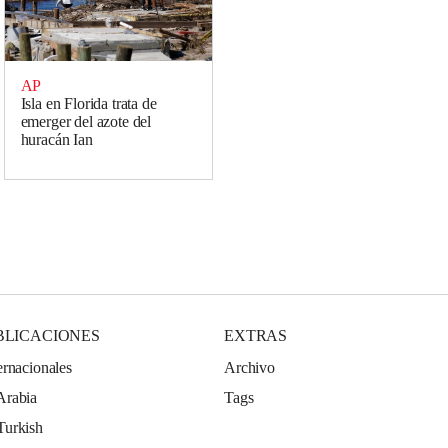
AP
Isla en Florida trata de
emerger del azote del
huracán Ian
BLICACIONES
EXTRAS
ernacionales
Archivo
Arabia
Tags
Turkish