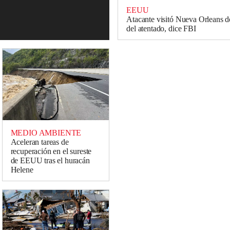
EEUU
Atacante visitó Nueva Orleans d
del atentado, dice FBI
MEDIO AMBIENTE
Aceleran tareas de
recuperación en el sureste
de EEUU tras el huracán
Helene