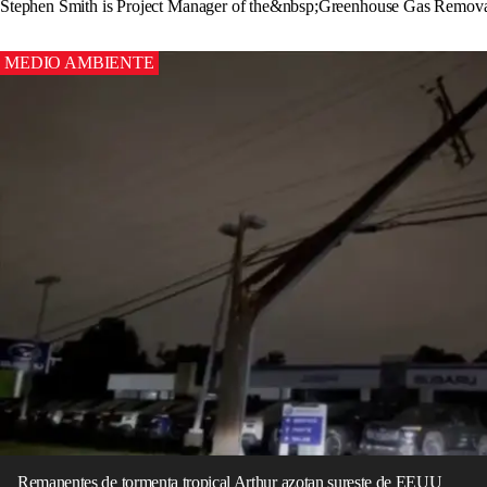
Stephen Smith is Project Manager of the&nbsp;Greenhouse Gas Remov
MEDIO AMBIENTE
Remanentes de tormenta tropical Arthur azotan sureste de EEUU