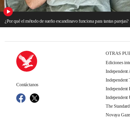
¿Por qué el método de sueño escandinavo funciona para tantas parejas?
OTRAS PU
Ediciones int
Independent 
Independent 
Contáctanos
Independent 
Independent
The Standard
Novaya Gaze