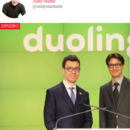
Andy Martin
@
andymartinink
DINERO