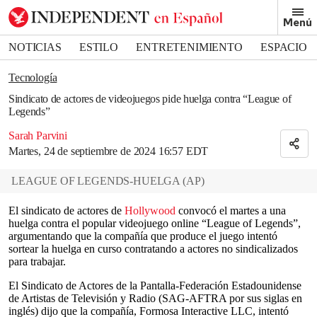
Removed from bookmarks
Menú
Close popover
Bookmark popover
NOTICIAS
ESTILO
ENTRETENIMIENTO
ESPACIO
DEPORTES
Tecnología
Sindicato de actores de videojuegos pide huelga contra “League of
Legends”
Sarah Parvini
Martes, 24 de septiembre de 2024 16:57 EDT
LEAGUE OF LEGENDS-HUELGA
(
AP
)
El sindicato de actores de
Hollywood
convocó el martes a una
huelga contra el popular videojuego online “League of Legends”,
argumentando que la compañía que produce el juego intentó
sortear la huelga en curso contratando a actores no sindicalizados
para trabajar.
El Sindicato de Actores de la Pantalla-Federación Estadounidense
de Artistas de Televisión y Radio (SAG-AFTRA por sus siglas en
inglés) dijo que la compañía, Formosa Interactive LLC, intentó