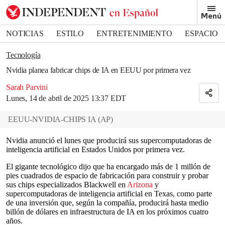
Removed from bookmarks
Menú
Close popover
Bookmark popover
NOTICIAS
ESTILO
ENTRETENIMIENTO
ESPACIO
DEPORTES
Tecnología
Nvidia planea fabricar chips de IA en EEUU por primera vez
Sarah Parvini
Lunes, 14 de abril de 2025 13:37 EDT
EEUU-NVIDIA-CHIPS IA
(
AP
)
Nvidia anunció el lunes que producirá sus supercomputadoras de
inteligencia artificial en Estados Unidos por primera vez.
El gigante tecnológico dijo que ha encargado más de 1 millón de
pies cuadrados de espacio de fabricación para construir y probar
sus chips especializados Blackwell en
Arizona
y
supercomputadoras de inteligencia artificial en Texas, como parte
de una inversión que, según la compañía, producirá hasta medio
billón de dólares en infraestructura de IA en los próximos cuatro
años.