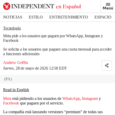
Removed from bookmarks
Menú
Close popover
Bookmark popover
NOTICIAS
ESTILO
ENTRETENIMIENTO
ESPACIO
DEPORTES
Tecnología
Meta pide a los usuarios que paguen por WhatsApp, Instagram y
Facebook
Se solicita a los usuarios que paguen una cuota mensual para acceder
a funciones adicionales
Andrew Griffin
Jueves, 28 de mayo de 2026 12:58 EDT
(
PA
)
Read in English
Meta
está pidiendo a los usuarios de
WhatsApp
,
Instagram
y
Facebook
que paguen por el servicio.
La compañía está lanzando versiones “premium” de todas sus