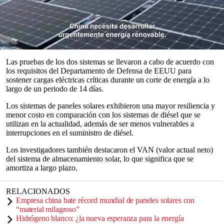
Investigadores del NREL (Laboratorio Nacional de
Energía
Renovable
) del Departamento de Energía de los Estados Unidos
descubrieron que la nueva solución de energía renovable era más
barata y más confiable que su contraparte alimentada por
combustibles fósiles
.
0
seconds
Las pruebas de los dos sistemas se llevaron a cabo de acuerdo con
of
los requisitos del Departamento de Defensa de EEUU para
0
sostener cargas eléctricas críticas durante un corte de energía a lo
seconds
largo de un periodo de 14 días.
Los sistemas de paneles solares exhibieron una mayor resiliencia y
menor costo en comparación con los sistemas de diésel que se
utilizan en la actualidad, además de ser menos vulnerables a
interrupciones en el suministro de diésel.
Los investigadores también destacaron el VAN (valor actual neto)
del sistema de almacenamiento solar, lo que significa que se
amortiza a largo plazo.
RELACIONADOS
Empresa china bate récord mundial de paneles solares con
“material milagroso”
Hidrógeno blanco: ¿la nueva esperanza para la energía