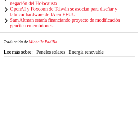
negación del Holocausto
OpenAI y Foxconn de Taiwán se asocian para diseñar y
fabricar hardware de IA en EEUU
Sam Altman estaría financiando proyecto de modificación
genética en embriones
Traducción de
Michelle Padilla
Lee más sobre
paneles solares
Energía renovable
combustibles fósiles
Energía eléctrica
batería
estudio
Investigación