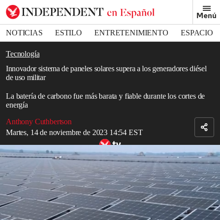
Removed from bookmarks
Menú
Close popover
Bookmark popover
NOTICIAS
ESTILO
ENTRETENIMIENTO
ESPACIO
DEPORTES
Tecnología
Innovador sistema de paneles solares supera a los generadores diésel
de uso militar
La batería de carbono fue más barata y fiable durante los cortes de
energía
Anthony Cuthbertson
Martes, 14 de noviembre de 2023 14:54 EST
La huerta solar flotante más grande del mundo
Read in English
Los
paneles solares
combinados con baterías de última generación
ahora superan a los generadores diésel de uso militar, concluye un
nuevo análisis.