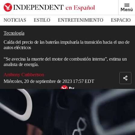
Removed from bookmarks
Menú
Close popover
Bookmark popover
NOTICIAS
ESTILO
ENTRETENIMIENTO
ESPACIO
DEPORTES
Tecnología
Caída del precio de las baterías impulsaría la transición hacia el uso de
autos eléctricos
“Se avecina la muerte del motor de combustión interna”, estima un
analista de energía.
Anthony Cuthbertson
Miércoles, 20 de septiembre de 2023 17:57 EDT
CALLUM y Nyobolt presentan un auto deportivo eléctrico que se
carga en seis minutos.
El precio de las
baterías
superó un hito clave al caer casi un 10%
en agosto. Los analistas de energía lo consideran un “punto de
inflexión” para impulsar la transición hacia el uso de
vehículos
eléctricos
.