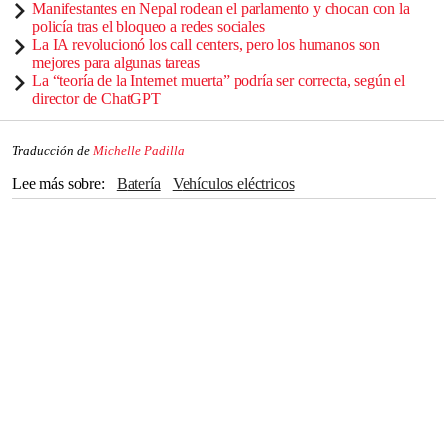
Manifestantes en Nepal rodean el parlamento y chocan con la
policía tras el bloqueo a redes sociales
La IA revolucionó los call centers, pero los humanos son
mejores para algunas tareas
La “teoría de la Internet muerta” podría ser correcta, según el
director de ChatGPT
Traducción de
Michelle Padilla
Lee más sobre
batería
vehículos eléctricos
industria automotriz
Nevada
Oregón
Energía eólica
China
Europa