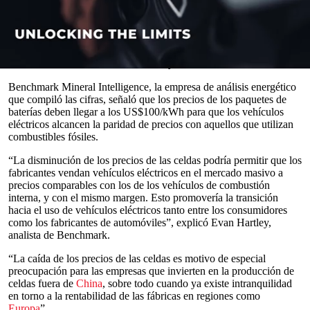
El precio de las
celdas de batería de iones de litio
, que proveen de
energía a todo lo que nos rodea, desde teléfonos inteligentes hasta
la Estación Espacial Internacional, cayó por debajo de los US$100
por kilovatio hora (kWh) el mes pasado, lo que representa una
caída del 33% desde marzo de 2022 y un 8,7% mes a mes.
0
seconds
Benchmark Mineral Intelligence, la empresa de análisis energético
of
que compiló las cifras, señaló que los precios de los paquetes de
0
baterías deben llegar a los US$100/kWh para que los vehículos
seconds
eléctricos alcancen la paridad de precios con aquellos que utilizan
combustibles fósiles.
“La disminución de los precios de las celdas podría permitir que los
fabricantes vendan vehículos eléctricos en el mercado masivo a
precios comparables con los de los vehículos de combustión
interna, y con el mismo margen. Esto promovería la transición
hacia el uso de vehículos eléctricos tanto entre los consumidores
como los fabricantes de automóviles”, explicó Evan Hartley,
analista de Benchmark.
“La caída de los precios de las celdas es motivo de especial
preocupación para las empresas que invierten en la producción de
celdas fuera de
China
, sobre todo cuando ya existe intranquilidad
en torno a la rentabilidad de las fábricas en regiones como
Europa
”.