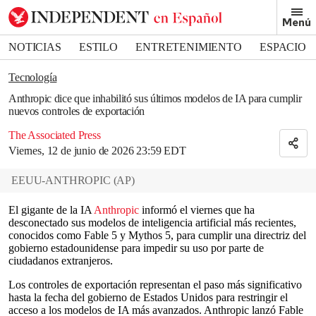
Removed from bookmarks
Menú
Close popover
Bookmark popover
NOTICIAS
ESTILO
ENTRETENIMIENTO
ESPACIO
DEPORTES
Tecnología
Anthropic dice que inhabilitó sus últimos modelos de IA para cumplir
nuevos controles de exportación
The Associated Press
Viernes, 12 de junio de 2026 23:59 EDT
EEUU-ANTHROPIC
(
AP
)
El gigante de la IA
Anthropic
informó el viernes que ha
desconectado sus modelos de inteligencia artificial más recientes,
conocidos como Fable 5 y Mythos 5, para cumplir una directriz del
gobierno estadounidense para impedir su uso por parte de
ciudadanos extranjeros.
Los controles de exportación representan el paso más significativo
hasta la fecha del gobierno de Estados Unidos para restringir el
acceso a los modelos de IA más avanzados. Anthropic lanzó Fable