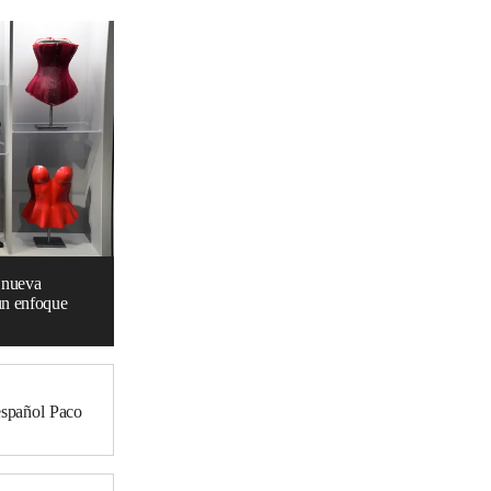
 nueva
 un enfoque
 español Paco