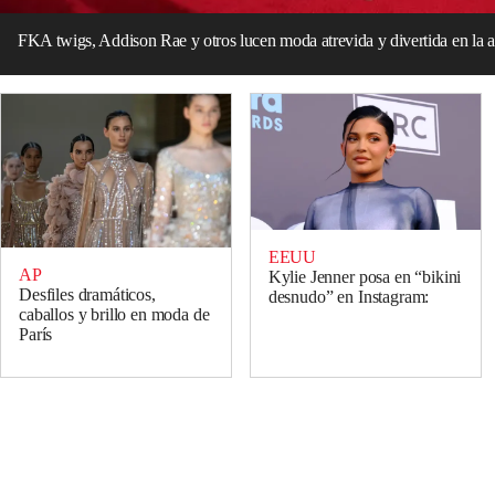
FKA twigs, Addison Rae y otros lucen moda atrevida y divertida en la
EEUU
AP
Kylie Jenner posa en “bikini
Desfiles dramáticos,
desnudo” en Instagram:
caballos y brillo en moda de
París