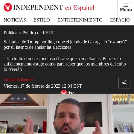
Removed from bookmarks
Menú
Close popover
Bookmark popover
NOTICIAS
ESTILO
ENTRETENIMIENTO
ESPACIO
DEPORTES
Política
Política de EEUU
Se burlan de Trump por fingir que el jurado de Georgia lo “exoneró”
por su intento de anular las elecciones
“Tan tonto como es, incluso él sabe que son patrañas. Pero es lo
suficientemente astuto como para saber que los miembros del culto
lo creerán”
Gustaf Kilander
Viernes, 17 de febrero de 2023 12:34 EST
Vídeo relacionado: Donald Trump Jr. dice que todos moriremos en
una invasión alienígena y será culpa de Biden
Read in English
Donald Trump
recurrió a Truth Social para alegar que había