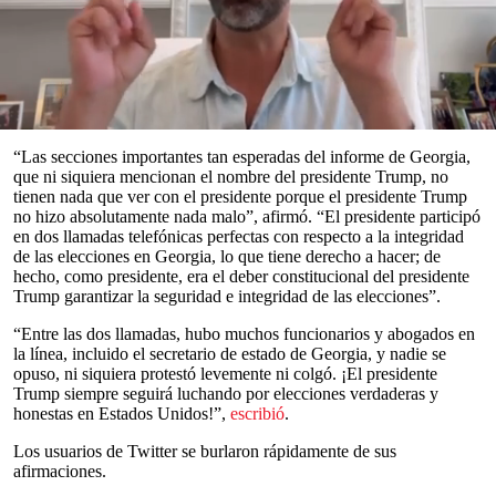
recibido una “exoneración total” del gran jurado de
Georgia
que
investiga su intento de anular los resultados de las elecciones de
2020 en el estado.
“Gracias al Gran Jurado Especial del Gran Estado de Georgia por
su patriotismo y valentía. Exoneración total. ¡¡¡EEUU está muy
orgulloso de ti!!!”, Trump
escribió
el jueves.
0
seconds
“Las secciones importantes tan esperadas del informe de Georgia,
of
que ni siquiera mencionan el nombre del presidente Trump, no
0
tienen nada que ver con el presidente porque el presidente Trump
seconds
no hizo absolutamente nada malo”, afirmó. “El presidente participó
en dos llamadas telefónicas perfectas con respecto a la integridad
de las elecciones en Georgia, lo que tiene derecho a hacer; de
hecho, como presidente, era el deber constitucional del presidente
Trump garantizar la seguridad e integridad de las elecciones”.
“Entre las dos llamadas, hubo muchos funcionarios y abogados en
la línea, incluido el secretario de estado de Georgia, y nadie se
opuso, ni siquiera protestó levemente ni colgó. ¡El presidente
Trump siempre seguirá luchando por elecciones verdaderas y
honestas en Estados Unidos!”,
escribió
.
Los usuarios de Twitter se burlaron rápidamente de sus
afirmaciones.