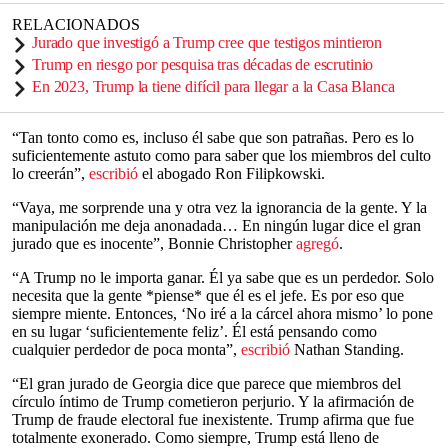
RELACIONADOS
Jurado que investigó a Trump cree que testigos mintieron
Trump en riesgo por pesquisa tras décadas de escrutinio
En 2023, Trump la tiene difícil para llegar a la Casa Blanca
“Tan tonto como es, incluso él sabe que son patrañas. Pero es lo
suficientemente astuto como para saber que los miembros del culto
lo creerán”,
escribió
el abogado Ron Filipkowski.
“Vaya, me sorprende una y otra vez la ignorancia de la gente. Y la
manipulación me deja anonadada… En ningún lugar dice el gran
jurado que es inocente”, Bonnie Christopher
agregó
.
“A Trump no le importa ganar. Él ya sabe que es un perdedor. Solo
necesita que la gente *piense* que él es el jefe. Es por eso que
siempre miente. Entonces, ‘No iré a la cárcel ahora mismo’ lo pone
en su lugar ‘suficientemente feliz’. Él está pensando como
cualquier perdedor de poca monta”,
escribió
Nathan Standing.
“El gran jurado de Georgia dice que parece que miembros del
círculo íntimo de Trump cometieron perjurio. Y la afirmación de
Trump de fraude electoral fue inexistente. Trump afirma que fue
totalmente exonerado. Como siempre, Trump está lleno de