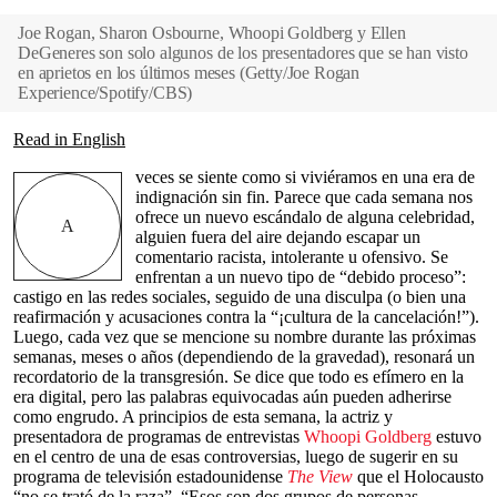
Joe Rogan, Sharon Osbourne, Whoopi Goldberg y Ellen
DeGeneres son solo algunos de los presentadores que se han visto
en aprietos en los últimos meses
(
Getty/Joe Rogan
Experience/Spotify/CBS
)
Read in English
veces se siente como si viviéramos en una era de
indignación sin fin. Parece que cada semana nos
ofrece un nuevo escándalo de alguna celebridad,
A
alguien fuera del aire dejando escapar un
comentario racista, intolerante u ofensivo. Se
enfrentan a un nuevo tipo de “debido proceso”:
castigo en las redes sociales, seguido de una disculpa (o bien una
reafirmación y acusaciones contra la “¡cultura de la cancelación!”).
Luego, cada vez que se mencione su nombre durante las próximas
semanas, meses o años (dependiendo de la gravedad), resonará un
recordatorio de la transgresión. Se dice que todo es efímero en la
era digital, pero las palabras equivocadas aún pueden adherirse
como engrudo. A principios de esta semana, la actriz y
presentadora de programas de entrevistas
Whoopi Goldberg
estuvo
en el centro de una de esas controversias, luego de sugerir en su
programa de televisión estadounidense
The View
que el Holocausto
“no se trató de la raza”. “Esos son dos grupos de personas