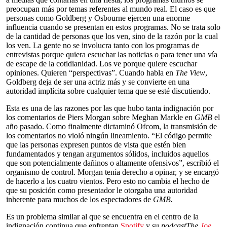
preocupan más por temas referentes al mundo real. El caso es que
personas como Goldberg y Osbourne ejercen una enorme
influencia cuando se presentan en estos programas. No se trata solo
de la cantidad de personas que los ven, sino de la razón por la cual
los ven. La gente no se involucra tanto con los programas de
entrevistas porque quiera escuchar las noticias o para tener una vía
de escape de la cotidianidad. Los ve porque quiere escuchar
opiniones. Quieren “perspectivas”. Cuando habla en
The View
,
Goldberg deja de ser una actriz más y se convierte en una
autoridad implícita sobre cualquier tema que se esté discutiendo.
Esta es una de las razones por las que hubo tanta indignación por
los comentarios de Piers Morgan sobre Meghan Markle en
GMB
el
año pasado. Como finalmente dictaminó Ofcom, la transmisión de
los comentarios no violó ningún lineamiento. “El código permite
que las personas expresen puntos de vista que estén bien
fundamentados y tengan argumentos sólidos, incluidos aquellos
que son potencialmente dañinos o altamente ofensivos”, escribió el
organismo de control. Morgan tenía derecho a opinar, y se encargó
de hacerlo a los cuatro vientos. Pero esto no cambia el hecho de
que su posición como presentador le otorgaba una autoridad
inherente para muchos de los espectadores de
GMB.
Es un problema similar al que se encuentra en el centro de la
indignación continua que enfrentan
Spotify
y su
podcast
The
Joe