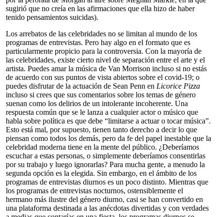
sugirió que no creía en las afirmaciones que ella hizo de haber
tenido pensamientos suicidas).
Los arrebatos de las celebridades no se limitan al mundo de los
programas de entrevistas. Pero hay algo en el formato que es
particularmente propicio para la controversia. Con la mayoría de
las celebridades, existe cierto nivel de separación entre el arte y el
artista. Puedes amar la música de Van Morrison incluso si no estás
de acuerdo con sus puntos de vista abiertos sobre el covid-19; o
puedes disfrutar de la actuación de Sean Penn en
Licorice Pizza
incluso si crees que sus comentarios sobre los temas de género
suenan como los delirios de un intolerante incoherente. Una
respuesta común que se le lanza a cualquier actor o músico que
habla sobre política es que debe “limitarse a actuar o tocar música”.
Esto está mal, por supuesto, tienen tanto derecho a decir lo que
piensan como todos los demás, pero da fe del papel inestable que la
celebridad moderna tiene en la mente del público. ¿Deberíamos
escuchar a estas personas, o simplemente deberíamos consentirlas
por su trabajo y luego ignorarlas? Para mucha gente, a menudo la
segunda opción es la elegida. Sin embargo, en el ámbito de los
programas de entrevistas diurnos es un poco distinto. Mientras que
los programas de entrevistas nocturnos, ostensiblemente el
hermano más ilustre del género diurno, casi se han convertido en
una plataforma destinada a las anécdotas divertidas y con verdades
a medias que contarías en una fiesta, los programas diurnos se