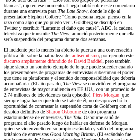
blancas”, dijo en ese momento. Luego habló sobre este comentario
durante una entrevista para
The Late Show
, donde le dijo al
presentador Stephen Colbert: “Como persona negra, pienso en la
raza como algo que yo puedo ver”. Goldberg se disculpó en
Twitter y escribió: “Lamento el daño que causé”. ABC, la cadena
televisiva que transmite
The View
, anunció posteriormente que ella
sería suspendida del programa durante dos semanas.
El incidente por lo menos ha abierto la puerta a una conversación
pública útil sobre la naturaleza del
antisemitismo
, por ejemplo este
discurso ampliamente difundido de David Baddiel
, pero también
sigue siendo un sombrío ejemplo de lo que puede suceder cuando
los presentadores de programas de entrevistas subestiman el poder
que tiene su plataforma y el sentido de responsabilidad que debería
acompañarla. (El año pasado,
The View
se convirtió en el programa
de entrevistas de mayor audiencia en EE.UU., con un promedio de
2,74 millones de televidentes cada episodio).
Piers Morgan
, que
siempre logra hacer que todo se trate de él, no desaprovechó la
oportunidad de contrastar la suspensión corta de Goldberg con el
despido definitivo de
Sharon Osbourne
de otro programa
estadounidense de entrevistas,
The Talk
. Osbourne salió del
programa el año pasado luego de hablar en defensa de Morgan,
quien se vio envuelto en su propio escándalo y salió del programa
británico de entrevistas
Good Morning Britain
. (El escándalo fue
por la perorata de Morgan al aire sobre Meghan Markle, en la que