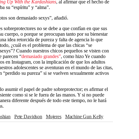
ng Up With the Kardashians
, al afirmar que el hecho de
ba su “espíritu” y “alma”.
otos son demasiado sexys”, añadió.
s sobreprotectores no se debe a que confían en que sus
su cuerpo, o porque se preocupan tanto por su bienestar
na idea retorcida de pureza y falta de agencia lo que
odo, ¿cuál es el problema de que las chicas “se
sexys”? Cuando nuestros chicos pequeños se visten con
ue parecen “
demasiado grandes”
, como hizo Ye cuando
os en Instagram, con la implicación de que los adultos
estros adolescentes se aventuran en el mundo de las citas,
 “perdido su pureza” si se vuelven sexualmente activos
o asumir el papel de padre sobreprotector; es afirmar el
 siente como si se le fuera de las manos. Y si no puede
manera diferente después de todo este tiempo, no le hará
s.
ashian
Pete Davidson
Mujeres
Machine Gun Kelly
iales
TikTok
Instagram