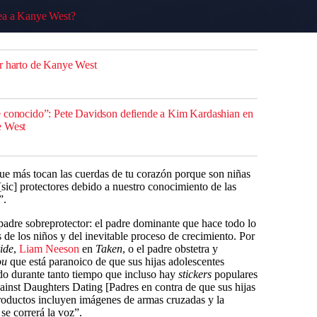
ea a Kanye West?
ar harto de Kanye West
e conocido”: Pete Davidson defiende a Kim Kardashian en
e West
que más tocan las cuerdas de tu corazón porque son niñas
[sic] protectores debido a nuestro conocimiento de las
”.
adre sobreprotector: el padre dominante que hace todo lo
s de los niños y del inevitable proceso de crecimiento. Por
ide
,
Liam Neeson
en
Taken
, o el padre obstetra y
You
que está paranoico de que sus hijas adolescentes
ido durante tanto tiempo que incluso hay
stickers
populares
ainst Daughters Dating [Padres en contra de que sus hijas
roductos incluyen imágenes de armas cruzadas y la
 se correrá la voz”.