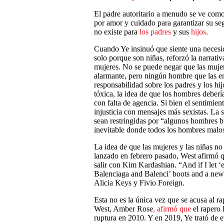
El padre autoritario a menudo se ve como
por amor y cuidado para garantizar su se
no existe para
los padres
y sus
hijos
.
Cuando Ye insinuó que siente una necesi
solo porque son niñas, reforzó la narrati
mujeres. No se puede negar que las muje
alarmante, pero ningún hombre que las enc
responsabilidad sobre los padres y los hi
tóxica, la idea de que los hombres deberí
con falta de agencia. Si bien el sentimie
injusticia con mensajes más sexistas. La 
sean restringidas por “algunos hombres 
inevitable donde todos los hombres malos
La idea de que las mujeres y las niñas no
lanzado en febrero pasado, West afirmó q
salir con Kim Kardashian. “And if I let 
Balenciaga and Balenci’ boots and a new 
Alicia Keys y Fivio Foreign.
Esta no es la única vez que se acusa al ra
West, Amber Rose
, afirmó que
el rapero 
ruptura en 2010. Y en 2019, Ye trató de 