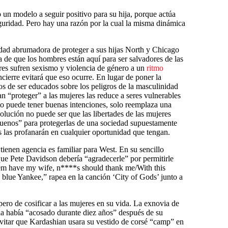
 un modelo a seguir positivo para su hija, porque actúa
guridad. Pero hay una razón por la cual la misma dinámica
dad abrumadora de proteger a sus hijas North y Chicago
va de que los hombres están aquí para ser salvadores de las
res sufren sexismo y violencia de género a un
ritmo
ierre evitará que eso ocurre. En lugar de poner la
jos de ser educados sobre los peligros de la masculinidad
an “proteger” a las mujeres las reduce a seres vulnerables
nto puede tener buenas intenciones, solo reemplaza una
solución no puede ser que las libertades de las mujeres
buenos” para protegerlas de una sociedad supuestamente
 las profanarán en cualquier oportunidad que tengan.
 tienen agencia es familiar para West. En su sencillo
ue Pete Davidson debería “agradecerle” por permitirle
‘em have my wife, n****s should thank me/With this
blue Yankee,” rapea en la canción ‘City of Gods’ junto a
pero de cosificar a las mujeres en su vida. La exnovia de
la había “acosado durante diez años” después de su
evitar que Kardashian usara su vestido de corsé “camp” en