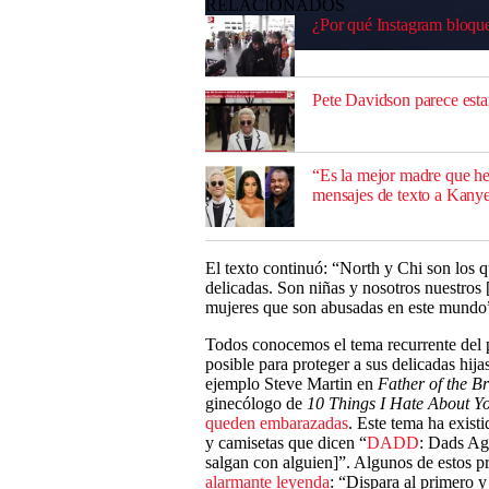
RELACIONADOS
¿Por qué Instagram bloqu
0
seconds
of
Pete Davidson parece est
0
seconds
Volume
0%
“Es la mejor madre que h
mensajes de texto a Kany
El texto continuó: “North y Chi son los 
delicadas. Son niñas y nosotros nuestros 
mujeres que son abusadas en este mundo
Todos conocemos el tema recurrente del p
posible para proteger a sus delicadas hija
ejemplo Steve Martin en
Father of the Br
ginecólogo de
10 Things I Hate About 
queden embarazadas
. Este tema ha exist
y camisetas que dicen “
DADD
: Dads Ag
salgan con alguien]”. Algunos de estos p
alarmante leyenda
: “Dispara al primero y