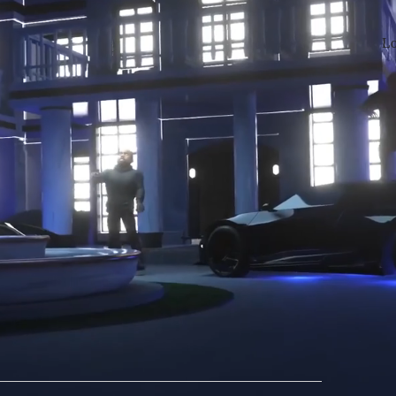
Lo
re
Kanye West
y
Kim Kardashian
avanzó a principios de
el condado de
Los Ángeles
declaró a Kardashian
 la estrella de
reality shows
solicitó el divorcio en febrero
cha de publicaciones en
las redes sociales
de West que se
blicaciones, dirigidas a Kardashian y su nuevo novio,
Pete
stodia de sus hijos, se han convertido desde entonces en
ido como Ye, dirigió su frustración (o algo así) con
ta de
TikTok
de North, su hija de ocho años. Ye expresó
les
en el pasado, afirmó que su exesposa dejaba que
 “antagonizarlo”. Ahora, está en desacuerdo con
un vídeo
con la canción ‘Emo Girl’ de
Machine Gun Kelly
, donde
 delineador de ojos negro y lápiz labial. Ye compartió
a crianza de los hijos.
deo de TikTok en Instagram el domingo pasado y compartió
ro The Game en una publicación posterior. “Tratan de usar
o. “Saben que ese es tu único desencadenante. No están
 la edad suficiente y son prácticamente bebés. Que Saint
rque es tu hijo y nuestros muchachos son como nosotros”.