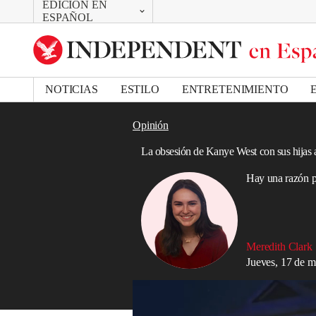
EDICIÓN EN
CAMBIAR
Removed from bookmarks
ESPAÑOL
Close popover
UK Edition
Bookmark popover
US Edition
NOTICIAS
ESTILO
ENTRETENIMIENTO
Opinión
La obsesión de Kanye West con sus hijas 
Hay una razón po
Meredith Clark
Jueves, 17 de 
Personaje parecido a Pete Davidson tiene 