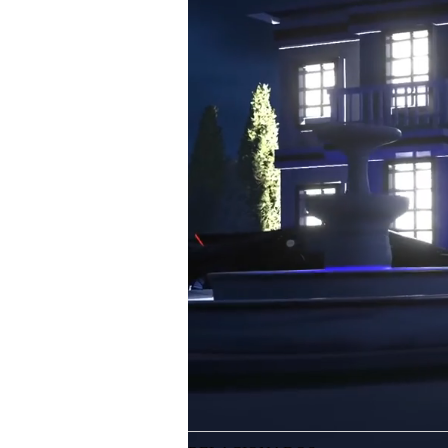
Read in English
El proceso de divorcio
ent
este mes cuando un juez d
legalmente soltera. Cuando
de 2021, sin saberlo, provocó una avalan
volvieron virales de inmediato. Tales pu
Davidson
, o sobre sus batallas por la cu
una nueva extraña norma.
En las últimas semanas, West, ahora conoc
Davidson a su desaprobación por la cuen
sus quejas de la
aplicación de redes socia
North “usara maquillaje” en TikTok para
reciente
publicado por North y su madre 
se ve a las dos sincronizar sus labios con
algunos puntos de vista anticuados sobre l
El rapero se pronunció en contra del ví
un mensaje de texto que recibió del rape
a North en tu contra”, comenzaba el text
usando a los otros niños porque no tienen
esté en TikTok no te provocaría tanto po