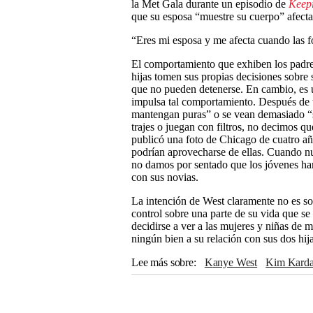
la Met Gala durante un episodio de
Keepi
que su esposa “muestre su cuerpo” afecta
“Eres mi esposa y me afecta cuando las f
El comportamiento que exhiben los padre
hijas tomen sus propias decisiones sobre 
que no pueden detenerse. En cambio, es u
impulsa tal comportamiento. Después de t
mantengan puras” o se vean demasiado “
trajes o juegan con filtros, no decimos q
publicó una foto de Chicago de cuatro añ
podrían aprovecharse de ellas. Cuando nu
no damos por sentado que los jóvenes han
con sus novias.
La intención de West claramente no es sol
control sobre una parte de su vida que se
decidirse a ver a las mujeres y niñas de 
ningún bien a su relación con sus dos hija
Lee más sobre
Kanye West
Kim Kard
paternidad
Hijos
Misoginia
Redes soc