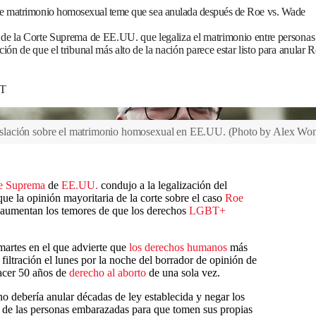
de matrimonio homosexual teme que sea anulada después de Roe vs. Wade
o de la Corte Suprema de EE.UU. que legaliza el matrimonio entre persona
ción de que el tribunal más alto de la nación parece estar listo para anular
DT
egislación sobre el matrimonio homosexual en EE.UU.
(
Photo by Alex Won
e Suprema
de
EE.UU.
condujo a la legalización del
ue la opinión mayoritaria de la corte sobre el caso
Roe
aumentan los temores de que los derechos
LGBT+
artes en el que advierte que
los derechos humanos
más
 filtración el lunes por la noche del borrador de opinión de
acer 50 años de
derecho al aborto
de una sola vez.
debería anular décadas de ley establecida y negar los
 de las personas embarazadas para que tomen sus propias