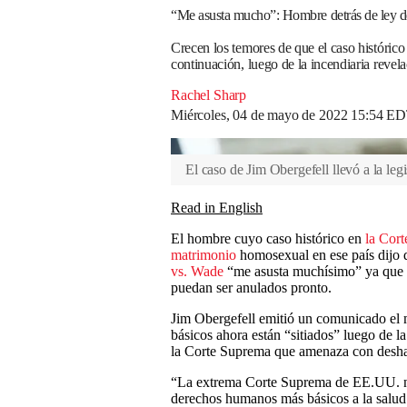
“Me asusta mucho”: Hombre detrás de ley 
Crecen los temores de que el caso históric
continuación, luego de la incendiaria revela
Rachel Sharp
Miércoles, 04 de mayo de 2022 15:54 E
El caso de Jim Obergefell llevó a la l
Read in English
El hombre cuyo caso histórico en
la Cort
matrimonio
homosexual en ese país dijo q
vs. Wade
“me asusta muchísimo” ya que 
puedan ser anulados pronto.
Jim Obergefell emitió un comunicado el m
básicos ahora están “sitiados” luego de la
la Corte Suprema que amenaza con desh
“La extrema Corte Suprema de EE.UU. no 
derechos humanos más básicos a la salud