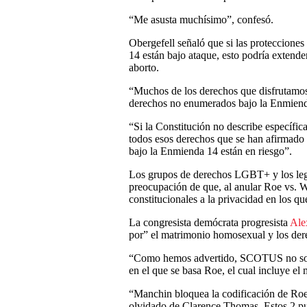
“Me asusta muchísimo”, confesó.
Obergefell señaló que si las protecciones
14 están bajo ataque, esto podría extende
aborto.
“Muchos de los derechos que disfrutamo
derechos no enumerados bajo la Enmienda 
“Si la Constitución no describe específic
todos esos derechos que se han afirmado 
bajo la Enmienda 14 están en riesgo”.
Los grupos de derechos LGBT+ y los leg
preocupación de que, al anular Roe vs. 
constitucionales a la privacidad en los q
La congresista demócrata progresista
Ale
por” el matrimonio homosexual y los dere
“Como hemos advertido, SCOTUS no solo v
en el que se basa Roe, el cual incluye el
“Manchin bloquea la codificación de Roe
olvidado de Clarence Thomas. Estos 2 p