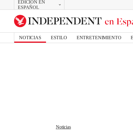
EDICIÓN EN
CAMBIAR
Removed from bookmarks
ESPAÑOL
Close popover
UK Edition
Bookmark popover
US Edition
NOTICIAS
ESTILO
ENTRETENIMIENTO
Noticias