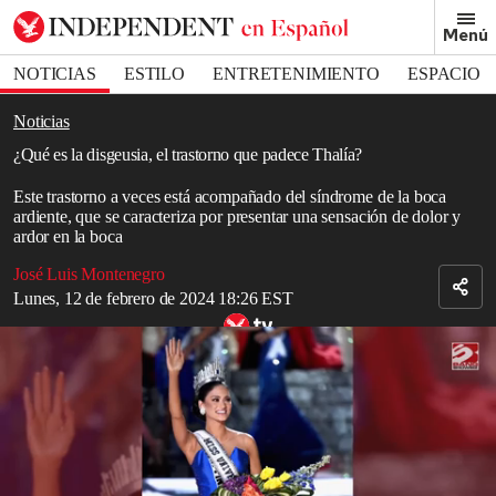
Removed from bookmarks
Menú
Close popover
Bookmark popover
NOTICIAS
ESTILO
ENTRETENIMIENTO
ESPACIO
DEPORTES
Noticias
¿Qué es la disgeusia, el trastorno que padece Thalía?
Este trastorno a veces está acompañado del síndrome de la boca
ardiente, que se caracteriza por presentar una sensación de dolor y
ardor en la boca
José Luis Montenegro
Lunes, 12 de febrero de 2024 18:26 EST
Thalía rinde homenaje al diseñador Rocky Gathercole
En días recientes, la cantante y actriz mexicana,
Thalía
, reveló a
sus fanáticos en su cuenta de
TikTok
que padece disgeusia. Se trata
de un extraño trastorno del gusto que se caracteriza por presentar
una sensación de dolor e, incluso, un fuerte ardor en la boca.