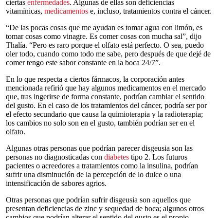
ciertas
enfermedades
. Algunas de ellas son deficiencias
vitamínicas,
medicamentos
e, incluso, tratamientos contra el cáncer.
“De las pocas cosas que me ayudan es tomar agua con limón, es
tomar cosas como vinagre. Es comer cosas con mucha sal”, dijo
Thalía. “Pero es raro porque el olfato está perfecto. O sea, puedo
oler todo, cuando como todo me sabe, pero después de que dejé de
comer tengo este sabor constante en la boca 24/7”.
En lo que respecta a ciertos fármacos, la corporación antes
mencionada refirió que hay algunos medicamentos en el mercado
que, tras ingerirse de forma constante, podrían cambiar el sentido
del gusto. En el caso de los tratamientos del cáncer, podría ser por
el efecto secundario que causa la quimioterapia y la radioterapia;
los cambios no solo son en el gusto, también podrían ser en el
olfato.
Algunas otras personas que podrían parecer disgeusia son las
personas no diagnosticadas con
diabetes
tipo 2. Los futuros
pacientes o acreedores a tratamientos como la insulina, podrían
sufrir una disminución de la percepción de lo dulce o una
intensificación de sabores agrios.
Otras personas que podrían sufrir disgeusia son aquellos que
presentan deficiencias de zinc y sequedad de boca; algunos otros
cambios que podrían alterar el sentido del gusto es el propio