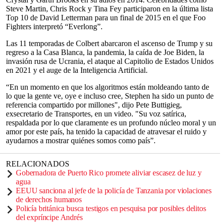
Steve Martin, Chris Rock y Tina Fey participaron en la última lista
Top 10 de David Letterman para un final de 2015 en el que Foo
Fighters interpretó “Everlong”.
Las 11 temporadas de Colbert abarcaron el ascenso de Trump y su
regreso a la Casa Blanca, la pandemia, la caída de Joe Biden, la
invasión rusa de Ucrania, el ataque al Capitolio de Estados Unidos
en 2021 y el auge de la Inteligencia Artificial.
“En un momento en que los algoritmos están moldeando tanto de
lo que la gente ve, oye e incluso cree, Stephen ha sido un punto de
referencia compartido por millones", dijo Pete Buttigieg,
exsecretario de Transportes, en un video. "Su voz satírica,
respaldada por lo que claramente es un profundo núcleo moral y un
amor por este país, ha tenido la capacidad de atravesar el ruido y
ayudarnos a mostrar quiénes somos como país”.
RELACIONADOS
Gobernadora de Puerto Rico promete aliviar escasez de luz y
agua
EEUU sanciona al jefe de la policía de Tanzania por violaciones
de derechos humanos
Policía británica busca testigos en pesquisa por posibles delitos
del expríncipe Andrés