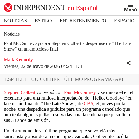
Removed from bookmarks
Menú
Close popover
Bookmark popover
NOTICIAS
ESTILO
ENTRETENIMIENTO
ESPACIO
DEPORTES
Noticias
Paul McCartney ayuda a Stephen Colbert a despedirse de "The Late
Show" en un ambicioso final
Mark Kennedy
Viernes, 22 de mayo de 2026 04:24 EDT
ESP-TEL EEUU-COLBERT-ÚLTIMO PROGRAMA
(
AP
)
Stephen Colbert
conversó con
Paul McCartney
y se unió a él en el
escenario para una ruidosa interpretación de “Hello, Goodbye” en
la emisión final de “The Late Show”, de
CBS
, el jueves por la
noche, una despedida agridulce para un programa cancelado que
aún tenía algunas pullas reservadas para la cadena que puso fin a
sus 33 años de emisión.
En el arranque de su último programa, que se volvió más
surrealista y absurdo a medida que avanzaba, Colbert destacó la