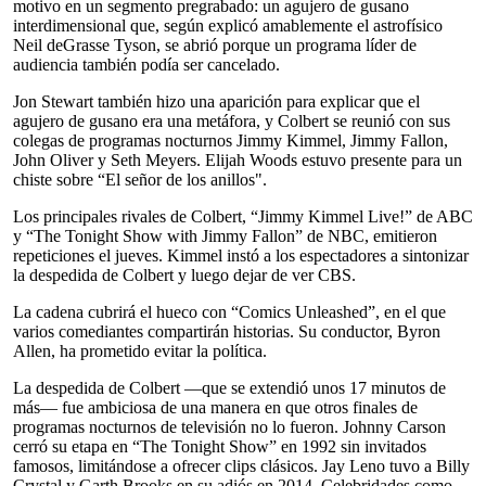
motivo en un segmento pregrabado: un agujero de gusano
interdimensional que, según explicó amablemente el astrofísico
Neil deGrasse Tyson, se abrió porque un programa líder de
audiencia también podía ser cancelado.
Jon Stewart también hizo una aparición para explicar que el
agujero de gusano era una metáfora, y Colbert se reunió con sus
colegas de programas nocturnos Jimmy Kimmel, Jimmy Fallon,
John Oliver y Seth Meyers. Elijah Woods estuvo presente para un
chiste sobre “El señor de los anillos".
Los principales rivales de Colbert, “Jimmy Kimmel Live!” de ABC
y “The Tonight Show with Jimmy Fallon” de NBC, emitieron
repeticiones el jueves. Kimmel instó a los espectadores a sintonizar
la despedida de Colbert y luego dejar de ver CBS.
La cadena cubrirá el hueco con “Comics Unleashed”, en el que
varios comediantes compartirán historias. Su conductor, Byron
Allen, ha prometido evitar la política.
La despedida de Colbert —que se extendió unos 17 minutos de
más— fue ambiciosa de una manera en que otros finales de
programas nocturnos de televisión no lo fueron. Johnny Carson
cerró su etapa en “The Tonight Show” en 1992 sin invitados
famosos, limitándose a ofrecer clips clásicos. Jay Leno tuvo a Billy
Crystal y Garth Brooks en su adiós en 2014. Celebridades como