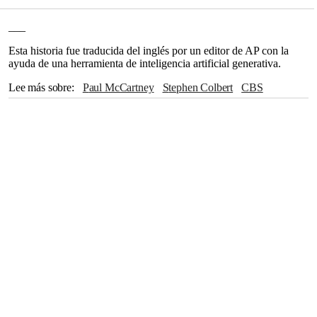
___
Esta historia fue traducida del inglés por un editor de AP con la
ayuda de una herramienta de inteligencia artificial generativa.
Lee más sobre
Paul McCartney
Stephen Colbert
CBS
Bruce Springsteen
Nueva York
Steven Spielberg
Jon Batiste
León
Inteligencia artificial
Elvis Costello
Donald Trump
Mark Hamill
Martha Stewart
Julia Louis-Dreyfus
Michael Keaton
Robert De Niro
Ben Stiller
Ucrania
Bryan Cranston
John Oliver