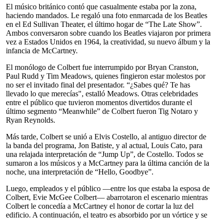
El músico británico contó que casualmente estaba por la zona,
haciendo mandados. Le regaló una foto enmarcada de los Beatles
en el Ed Sullivan Theater, el último hogar de “The Late Show”.
Ambos conversaron sobre cuando los Beatles viajaron por primera
vez a Estados Unidos en 1964, la creatividad, su nuevo álbum y la
infancia de McCartney.
El monólogo de Colbert fue interrumpido por Bryan Cranston,
Paul Rudd y Tim Meadows, quienes fingieron estar molestos por
no ser el invitado final del presentador. “¿Sabes qué? Te has
llevado lo que merecías", estalló Meadows. Otras celebridades
entre el público que tuvieron momentos divertidos durante el
último segmento “Meanwhile” de Colbert fueron Tig Notaro y
Ryan Reynolds.
Más tarde, Colbert se unió a Elvis Costello, al antiguo director de
la banda del programa, Jon Batiste, y al actual, Louis Cato, para
una relajada interpretación de “Jump Up”, de Costello. Todos se
sumaron a los músicos y a McCartney para la última canción de la
noche, una interpretación de “Hello, Goodbye”.
Luego, empleados y el público —entre los que estaba la esposa de
Colbert, Evie McGee Colbert— abarrotaron el escenario mientras
Colbert le concedía a McCartney el honor de cortar la luz del
edificio. A continuación, el teatro es absorbido por un vórtice y se