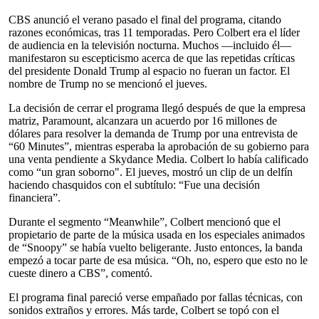
CBS anunció el verano pasado el final del programa, citando
razones económicas, tras 11 temporadas. Pero Colbert era el líder
de audiencia en la televisión nocturna. Muchos —incluido él—
manifestaron su escepticismo acerca de que las repetidas críticas
del presidente Donald Trump al espacio no fueran un factor. El
nombre de Trump no se mencionó el jueves.
La decisión de cerrar el programa llegó después de que la empresa
matriz, Paramount, alcanzara un acuerdo por 16 millones de
dólares para resolver la demanda de Trump por una entrevista de
“60 Minutes”, mientras esperaba la aprobación de su gobierno para
una venta pendiente a Skydance Media. Colbert lo había calificado
como “un gran soborno". El jueves, mostró un clip de un delfín
haciendo chasquidos con el subtítulo: “Fue una decisión
financiera”.
Durante el segmento “Meanwhile”, Colbert mencionó que el
propietario de parte de la música usada en los especiales animados
de “Snoopy” se había vuelto beligerante. Justo entonces, la banda
empezó a tocar parte de esa música. “Oh, no, espero que esto no le
cueste dinero a CBS”, comentó.
El programa final pareció verse empañado por fallas técnicas, con
sonidos extraños y errores. Más tarde, Colbert se topó con el