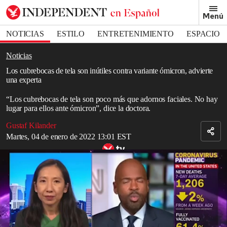
Removed from bookmarks
Menú
Close popover
Bookmark popover
NOTICIAS
ESTILO
ENTRETENIMIENTO
ESPACIO
DEPORTES
Noticias
Los cubrebocas de tela son inútiles contra variante ómicron, advierte
una experta
“Los cubrebocas de tela son poco más que adornos faciales. No hay
lugar para ellos ante ómicron”, dice la doctora.
Gustaf Kilander
Martes, 04 de enero de 2022 13:01 EST
Experta advierte que los cubrebocas de tela son inútiles contra
ómicron
La analista médica de CNN, la Dra. Leana Wen, dijo que los
cubrebocas de tela son inútiles en la lucha contra la propagación de
la variante
ómicron
de
covid-19
, y en su lugar alentó a los
espectadores a usar cubrebocas médicos de tres capas.