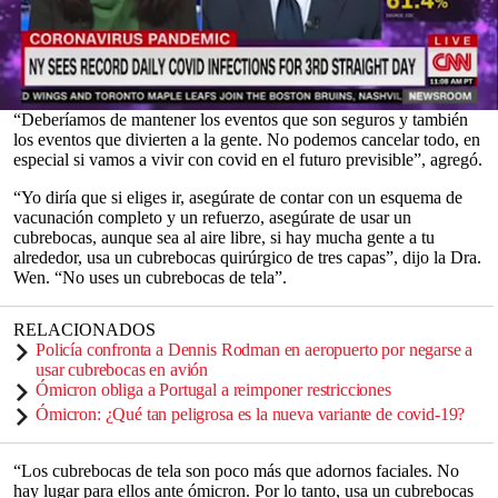
El lunes, la Dra. Wen dijo que el alcalde de la ciudad de
Nueva
York
,
Bill de Blasio
, no debería cancelar el descenso de la bola de
Nochevieja en Times Square, y señaló que el evento requiere
prueba de vacunación y se lleva a cabo al aire libre.
0
“Deberíamos de mantener los eventos que son seguros y también
seconds
los eventos que divierten a la gente. No podemos cancelar todo, en
of
especial si vamos a vivir con covid en el futuro previsible”, agregó.
0
seconds
“Yo diría que si eliges ir, asegúrate de contar con un esquema de
vacunación completo y un refuerzo, asegúrate de usar un
cubrebocas, aunque sea al aire libre, si hay mucha gente a tu
alrededor, usa un cubrebocas quirúrgico de tres capas”, dijo la Dra.
Wen. “No uses un cubrebocas de tela”.
RELACIONADOS
Policía confronta a Dennis Rodman en aeropuerto por negarse a
usar cubrebocas en avión
Ómicron obliga a Portugal a reimponer restricciones
Ómicron: ¿Qué tan peligrosa es la nueva variante de covid-19?
“Los cubrebocas de tela son poco más que adornos faciales. No
hay lugar para ellos ante ómicron. Por lo tanto, usa un cubrebocas