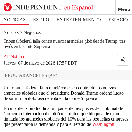
Removed from bookmarks
Menú
Close popover
Bookmark popover
NOTICIAS
ESTILO
ENTRETENIMIENTO
ESPACIO
DEPORTES
Noticias
Negocios
Tribunal federal falla contra nuevos aranceles globales de Trump, tras
revés en la Corte Suprema
AP Noticias
Jueves, 07 de mayo de 2026 17:57 EDT
EEUU-ARANCELES
(
AP
)
Un tribunal federal falló el miércoles en contra de los nuevos
aranceles globales que el presidente Donald Trump ordenó luego
de sufrir una dolorosa derrota en la Corte Suprema.
En una decisión dividida, un panel de tres jueces del Tribunal de
Comercio Internacional emitió una orden que bloquea de manera
limitada los aranceles globales del 10% para las pequeñas empresas
que presentaron la demanda y para el estado de
Washington
.