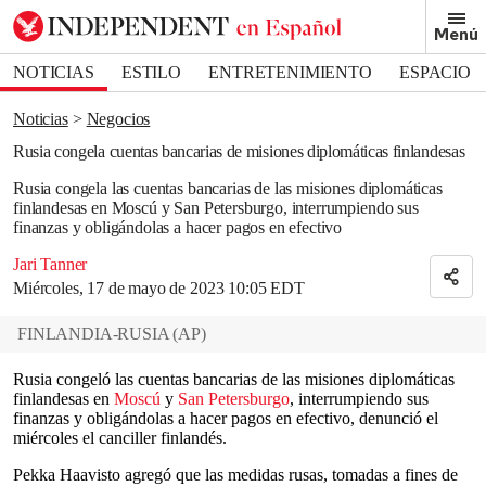
Removed from bookmarks
Menú
Close popover
Bookmark popover
NOTICIAS
ESTILO
ENTRETENIMIENTO
ESPACIO
DEPORTES
Noticias
Negocios
Rusia congela cuentas bancarias de misiones diplomáticas finlandesas
Rusia congela las cuentas bancarias de las misiones diplomáticas
finlandesas en Moscú y San Petersburgo, interrumpiendo sus
finanzas y obligándolas a hacer pagos en efectivo
Jari Tanner
Miércoles, 17 de mayo de 2023 10:05 EDT
FINLANDIA-RUSIA
(
AP
)
Rusia congeló las cuentas bancarias de las misiones diplomáticas
finlandesas en
Moscú
y
San Petersburgo
, interrumpiendo sus
finanzas y obligándolas a hacer pagos en efectivo, denunció el
miércoles el canciller finlandés.
Pekka Haavisto agregó que las medidas rusas, tomadas a fines de