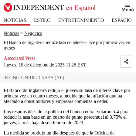
Removed from bookmarks
Menú
Close popover
Bookmark popover
NOTICIAS
ESTILO
ENTRETENIMIENTO
ESPACIO
DEPORTES
Noticias
Negocios
El Banco de Inglaterra reduce tasa de interés clave por primera vez en
meses
Associated Press
Jueves, 18 de diciembre de 2025 11:26 EST
REINO UNIDO-TASAS
(
AP
)
El Banco de Inglaterra redujo el jueves su tasa de interés clave por
primera vez en cuatro meses, a medida que la inflación que ha
afectado a consumidores y empresas comienza a ceder.
Los responsables de la política del banco central votaron 5-4 para
reducir la tasa base en un cuarto de punto porcentual al 3,75% el
jueves, la más baja desde febrero de 2023.
La medida se produjo un día después de que la Oficina de