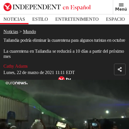
Removed from bookmarks
Menú
Close popover
Bookmark popover
NOTICIAS
ESTILO
ENTRETENIMIENTO
ESPACIO
DEPORTES
Noticias
Mundo
Tailandia podría eliminar la cuarentena para algunos turistas en octubre
La cuarentena en Tailandia se reducirá a 10 días a partir del próximo
mes
Cathy Adams
Lunes, 22 de marzo de 2021 11:11 EDT
Ciudadanos se manifiestan contra el gobierno de Tailandia.
Read in English
Tailandia
podría eliminar la
cuarentena
para algunos turistas a partir
del 1 de octubre, ya que el país dependiente del
turismo
intenta
recuperarse del
COVID-19
.
La nación del sureste asiático también planea acortar el tiempo de