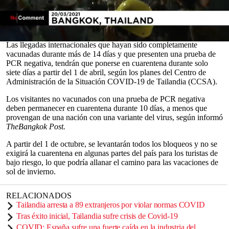
cuarentena para los visitantes el próximo mes, de 14 a 10 días, con
un aislamiento más corto para los visitantes que han sido
vacunados.
0
Las llegadas internacionales que hayan sido completamente
seconds
vacunadas durante más de 14 días y que presenten una prueba de
of
PCR negativa, tendrán que ponerse en cuarentena durante solo
0
siete días a partir del 1 de abril, según los planes del Centro de
seconds
Administración de la Situación COVID-19 de Tailandia (CCSA).
Los visitantes no vacunados con una prueba de PCR negativa
deben permanecer en cuarentena durante 10 días, a menos que
provengan de una nación con una variante del virus, según informó
The
Bangkok Post.
A partir del 1 de octubre, se levantarán todos los bloqueos y no se
exigirá la cuarentena en algunas partes del país para los turistas de
bajo riesgo, lo que podría allanar el camino para las vacaciones de
sol de invierno.
RELACIONADOS
Tailandia arresta a 89 extranjeros por violar normas COVID
Tras éxito inicial, Tailandia sufre crisis de Covid-19
COVID: España sufre una fuerte caída en la industria del