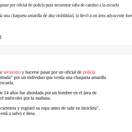
sar por oficial de policía para secuestrar niña de camino a la escuela
una chaqueta amarilla de alta visibilidad, la llevó a un área adyacente fuera 
T
de
secuestro
y hacerse pasar por un oficial de
policía
strada" por un individuo que vestía una chaqueta amarilla
 escuela.
 de 14 años fue abordada por un hombre en el área de
el miércoles por la mañana.
arretera y registró su ropa antes de salir en bicicleta",
stá a salvo e ilesa.