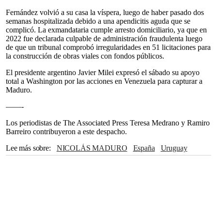
Fernández volvió a su casa la víspera, luego de haber pasado dos
semanas hospitalizada debido a una apendicitis aguda que se
complicó. La exmandataria cumple arresto domiciliario, ya que en
2022 fue declarada culpable de administración fraudulenta luego
de que un tribunal comprobó irregularidades en 51 licitaciones para
la construcción de obras viales con fondos públicos.
El presidente argentino Javier Milei expresó el sábado su apoyo
total a Washington por las acciones en Venezuela para capturar a
Maduro.
——-
Los periodistas de The Associated Press Teresa Medrano y Ramiro
Barreiro contribuyeron a este despacho.
Lee más sobre
NICOLÁS MADURO
España
Uruguay
México
Brasil
COLOMBIA
Caribe
Javier Milei
Madrid
Donald Trump
Naciones Unidas
Brooklyn
Washington
The Associated Press