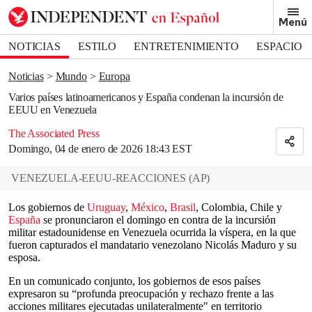
Removed from bookmarks
Menú
Close popover
Bookmark popover
NOTICIAS
ESTILO
ENTRETENIMIENTO
ESPACIO
DEPORTES
Noticias
Mundo
Europa
Varios países latinoamericanos y España condenan la incursión de
EEUU en Venezuela
The Associated Press
Domingo, 04 de enero de 2026 18:43 EST
VENEZUELA-EEUU-REACCIONES
(
AP
)
Los gobiernos de
Uruguay
,
México
,
Brasil
, Colombia, Chile y
España
se pronunciaron el domingo en contra de la incursión
militar estadounidense en Venezuela ocurrida la víspera, en la que
fueron capturados el mandatario venezolano Nicolás Maduro y su
esposa.
En un comunicado conjunto, los gobiernos de esos países
expresaron su “profunda preocupación y rechazo frente a las
acciones militares ejecutadas unilateralmente" en territorio