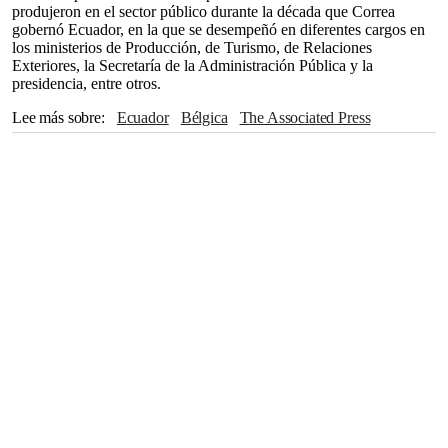
produjeron en el sector público durante la década que Correa
gobernó Ecuador, en la que se desempeñó en diferentes cargos en
los ministerios de Producción, de Turismo, de Relaciones
Exteriores, la Secretaría de la Administración Pública y la
presidencia, entre otros.
Lee más sobre
Ecuador
Bélgica
The Associated Press
Congreso
Guillermo Lasso
Andrés Arauz
Turismo
Relaciones exteriores
Quito
Argentina
México