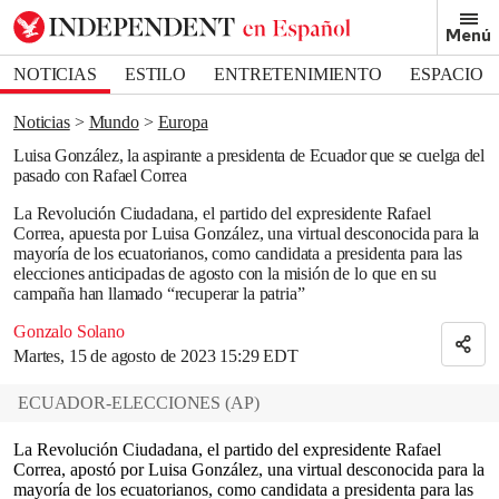
Removed from bookmarks
Menú
Close popover
Bookmark popover
NOTICIAS
ESTILO
ENTRETENIMIENTO
ESPACIO
DEPORTES
Noticias
Mundo
Europa
Luisa González, la aspirante a presidenta de Ecuador que se cuelga del
pasado con Rafael Correa
La Revolución Ciudadana, el partido del expresidente Rafael
Correa, apuesta por Luisa González, una virtual desconocida para la
mayoría de los ecuatorianos, como candidata a presidenta para las
elecciones anticipadas de agosto con la misión de lo que en su
campaña han llamado “recuperar la patria”
Gonzalo Solano
Martes, 15 de agosto de 2023 15:29 EDT
ECUADOR-ELECCIONES
(
AP
)
La Revolución Ciudadana, el partido del expresidente Rafael
Correa, apostó por Luisa González, una virtual desconocida para la
mayoría de los ecuatorianos, como candidata a presidenta para las