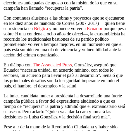
elecciones anticipadas de agosto con la misión de lo que en su
campaña han llamado “recuperar la patria”.
Con continuas alusiones a las obras y proyectos que se ejecutaron
en los diez años de mandato de Correa (2007-2017) —quien tiene
su residencia en
Bélgica
y no puede volver a
Ecuador
porque pesa
sobre él una condena a ocho años de cárcel—, la exasambleísta ha
recorrido los tradicionales bastiones de su partido político
prometiendo volver a tiempos mejores, en un momento en que el
país está sumido en una ola de violencia y vulnerabilidad ante la
acción del crimen organizado.
En diálogo con
The Associated Press
, González, aseguró que
Ecuador “necesita unidad, un acuerdo mínimo, con todos lo
sectores, un acuerdo para llevar el país al desarrollo”. Señaló que
los principales desafíos son la inseguridad imperante en todo el
país, el hambre, el desempleo y la salud.
La única candidata mujer a presidenta ha desarrollado una fuerte
campaña pública a favor del expresidente aludiendo a que es
tiempo de ”recuperar” la patria y admitió que el exmandatario será
su asesor. Pero aclaró: “Quien va a dar la cara y tomará las
decisiones es Luisa González y la decisión final será mía”.
Pese a ir de la mano de la Revolución Ciudadana y haber sido