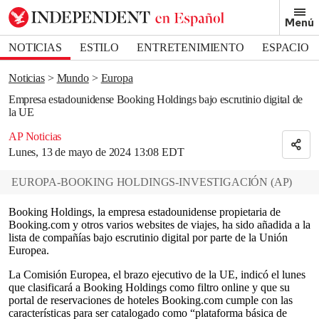
Removed from bookmarks
Menú
Close popover
Bookmark popover
NOTICIAS
ESTILO
ENTRETENIMIENTO
ESPACIO
DEPORTES
Noticias
Mundo
Europa
Empresa estadounidense Booking Holdings bajo escrutinio digital de
la UE
AP Noticias
Lunes, 13 de mayo de 2024 13:08 EDT
EUROPA-BOOKING HOLDINGS-INVESTIGACIÓN
(
AP
)
Booking Holdings, la empresa estadounidense propietaria de
Booking.com y otros varios websites de viajes, ha sido añadida a la
lista de compañías bajo escrutinio digital por parte de la Unión
Europea.
La Comisión Europea, el brazo ejecutivo de la UE, indicó el lunes
que clasificará a Booking Holdings como filtro online y que su
portal de reservaciones de hoteles Booking.com cumple con las
características para ser catalogado como “plataforma básica de