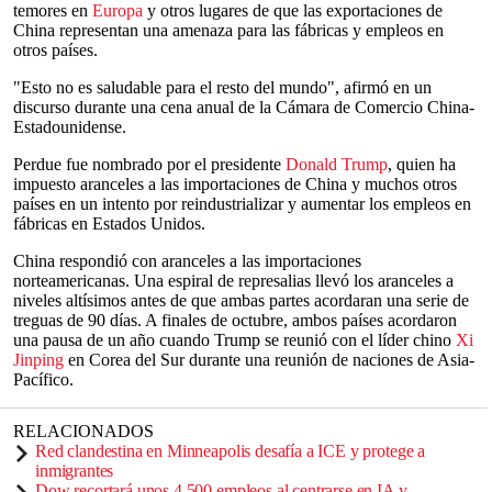
temores en
Europa
y otros lugares de que las exportaciones de
China representan una amenaza para las fábricas y empleos en
otros países.
"Esto no es saludable para el resto del mundo", afirmó en un
discurso durante una cena anual de la Cámara de Comercio China-
Estadounidense.
Perdue fue nombrado por el presidente
Donald Trump
, quien ha
impuesto aranceles a las importaciones de China y muchos otros
países en un intento por reindustrializar y aumentar los empleos en
fábricas en Estados Unidos.
China respondió con aranceles a las importaciones
norteamericanas. Una espiral de represalias llevó los aranceles a
niveles altísimos antes de que ambas partes acordaran una serie de
treguas de 90 días. A finales de octubre, ambos países acordaron
una pausa de un año cuando Trump se reunió con el líder chino
Xi
Jinping
en Corea del Sur durante una reunión de naciones de Asia-
Pacífico.
RELACIONADOS
Red clandestina en Minneapolis desafía a ICE y protege a
inmigrantes
Dow recortará unos 4.500 empleos al centrarse en IA y