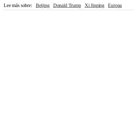
Lee más sobre
Beijing
Donald Trump
Xi Jinping
Europa
David Perdue
Pacífico
Asia