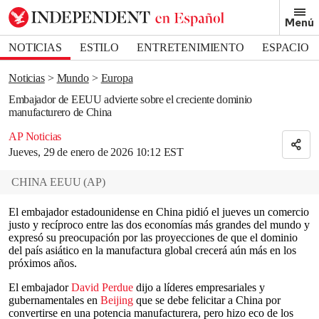
Removed from bookmarks
Menú
Close popover
Bookmark popover
NOTICIAS
ESTILO
ENTRETENIMIENTO
ESPACIO
DEPORTES
Noticias
Mundo
Europa
Embajador de EEUU advierte sobre el creciente dominio
manufacturero de China
AP Noticias
Jueves, 29 de enero de 2026 10:12 EST
CHINA EEUU
(
AP
)
El embajador estadounidense en China pidió el jueves un comercio
justo y recíproco entre las dos economías más grandes del mundo y
expresó su preocupación por las proyecciones de que el dominio
del país asiático en la manufactura global crecerá aún más en los
próximos años.
El embajador
David Perdue
dijo a líderes empresariales y
gubernamentales en
Beijing
que se debe felicitar a China por
convertirse en una potencia manufacturera, pero hizo eco de los